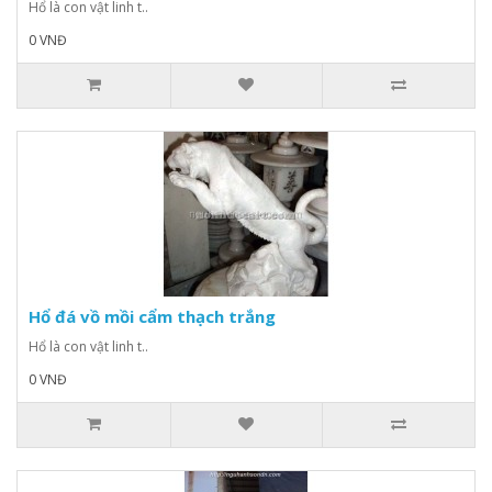
Hổ là con vật linh t..
0 VNĐ
Hổ đá vồ mồi cẩm thạch trắng
Hổ là con vật linh t..
0 VNĐ