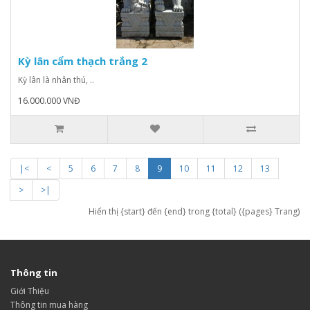
Kỳ lân cẩm thạch trắng 2
Kỳ lân là nhân thú, ..
16.000.000 VNĐ
|<
<
5
6
7
8
9
10
11
12
13
>
>|
Hiển thị {start} đến {end} trong {total} ({pages} Trang)
Thông tin
Giới Thiệu
Thông tin mua hàng