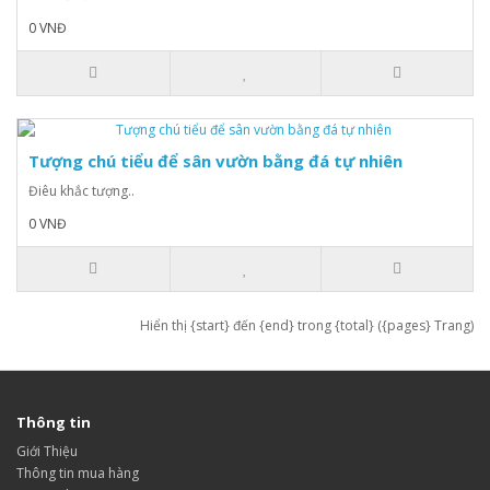
0 VNĐ
Tượng chú tiểu để sân vườn bằng đá tự nhiên
Điêu khắc tượng..
0 VNĐ
Hiển thị {start} đến {end} trong {total} ({pages} Trang)
Thông tin
Giới Thiệu
Thông tin mua hàng