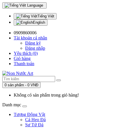
Language
Tiếng Việt
English
0909860006
Tài khoản cá nhân
Đăng ký
Đăng nhập
Yêu thích (0)
Giỏ hàng
Thanh toán
0 sản phẩm - 0 VNĐ
Không có sản phẩm trong giỏ hàng!
Danh mục
Tượng Động Vật
Cá Heo Đá
Sư Tử Đá