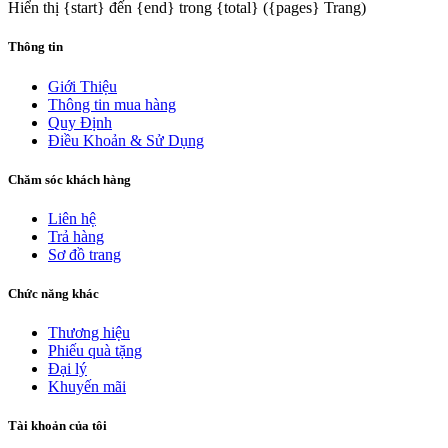
Hiển thị {start} đến {end} trong {total} ({pages} Trang)
Thông tin
Giới Thiệu
Thông tin mua hàng
Quy Định
Điều Khoản & Sử Dụng
Chăm sóc khách hàng
Liên hệ
Trả hàng
Sơ đồ trang
Chức năng khác
Thương hiệu
Phiếu quà tặng
Đại lý
Khuyến mãi
Tài khoản của tôi