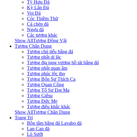
Tỳ Hưu Đá
Kỳ Lân Đá
Voi Đá
Cóc Thiềm Thừ
Cá chép đá
Ngựa đá
Các tượng khác
Show AllTượng Động Vật
Tượng Chân Dung
Tượng chú tiểu bằng đá
Tượng phật di lặc
Tượng địa tạng vương bồ tát bằng đá
Tượng phật quan âm
Tượng phúc lộc thọ
Tượng Bổn Sư Thích Ca
Tượng Quan Công
Tượng Tổ Sư Đạt Ma
Tượng Giêsu
Tượng Đức Mẹ
Tượng điêu khắc khác
Show AllTượng Chân Dung
Trang Trí
Bồn tắm bằng đá Lavabo đá
Lan Can đá
Lò Sưởi