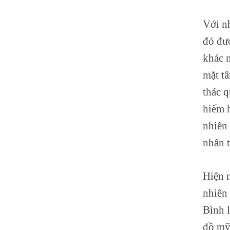
Với nh
đó đư
khác n
mặt tâ
thác 
hiếm 
nhiên
nhân t
Hiện n
nhiên
Bình l
đồ mỹ 