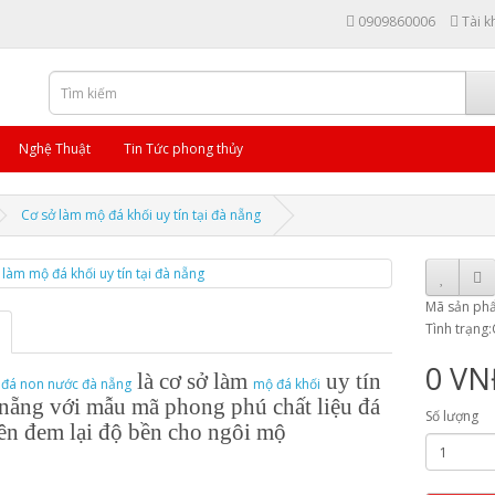
0909860006
Tài k
Nghệ Thuật
Tin Tức phong thủy
Cơ sở làm mộ đá khối uy tín tại đà nẵng
Mã sản p
Tình trạng
0 V
ở
là cơ sở làm
uy tín
đá non nước đà nẵng
mộ đá khối
 nẵng với mẫu mã phong phú chất liệu đá
Số lượng
ên đem lại độ bền cho ngôi mộ