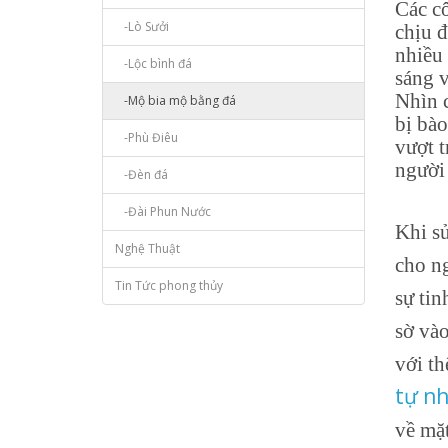
Các cô
-Lò Sưởi
chịu đ
nhiều
-Lộc bình đá
sáng v
Nhìn 
-Mộ bia mộ bằng đá
bị bà
-Phù Điêu
vượt 
người 
-Đèn đá
-Đài Phun Nước
Khi sử
Nghệ Thuật
cho ng
Tin Tức phong thủy
sự tin
sờ vào
với th
tự nh
về mặ