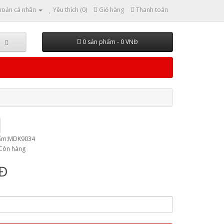
hoản cá nhân
Yêu thích (0)
Giỏ hàng
Thanh toán
0 sản phẩm - 0 VNĐ
hẩm:MDK9034
:Còn hàng
NĐ