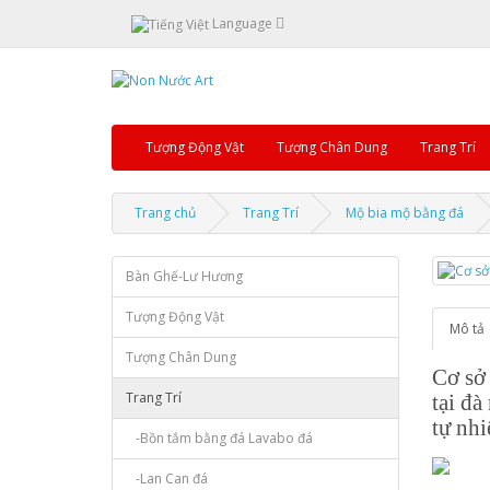
Language
Tượng Động Vật
Tượng Chân Dung
Trang Trí
Trang chủ
Trang Trí
Mộ bia mộ bằng đá
Bàn Ghế-Lư Hương
Tượng Động Vật
Mô tả
Tượng Chân Dung
Cơ s
Trang Trí
tại đà
tự nhi
-Bồn tắm bằng đá Lavabo đá
-Lan Can đá