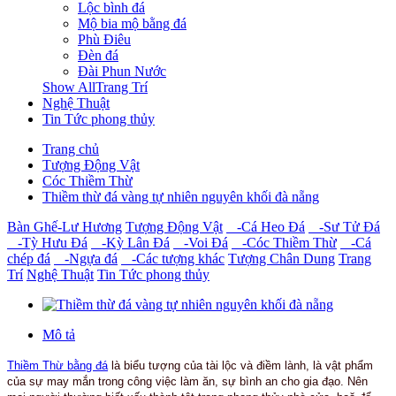
Lộc bình đá
Mộ bia mộ bằng đá
Phù Điêu
Đèn đá
Đài Phun Nước
Show AllTrang Trí
Nghệ Thuật
Tin Tức phong thủy
Trang chủ
Tượng Động Vật
Cóc Thiềm Thừ
Thiềm thừ đá vàng tự nhiên nguyên khối đà nẵng
Bàn Ghế-Lư Hương
Tượng Động Vật
-Cá Heo Đá
-Sư Tử Đá
-Tỳ Hưu Đá
-Kỳ Lân Đá
-Voi Đá
-Cóc Thiềm Thừ
-Cá
chép đá
-Ngựa đá
-Các tượng khác
Tượng Chân Dung
Trang
Trí
Nghệ Thuật
Tin Tức phong thủy
Mô tả
Thiềm Thừ bằng đá
là biểu tượng của tài lộc và điềm lành, là vật phẩm
của sự may mắn trong công việc làm ăn, sự bình an cho gia đạo. Nên