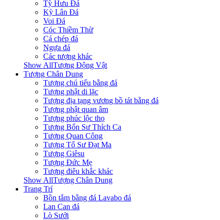
Tỳ Hưu Đá
Kỳ Lân Đá
Voi Đá
Cóc Thiềm Thừ
Cá chép đá
Ngựa đá
Các tượng khác
Show AllTượng Động Vật
Tượng Chân Dung
Tượng chú tiểu bằng đá
Tượng phật di lặc
Tượng địa tạng vương bồ tát bằng đá
Tượng phật quan âm
Tượng phúc lộc thọ
Tượng Bổn Sư Thích Ca
Tượng Quan Công
Tượng Tổ Sư Đạt Ma
Tượng Giêsu
Tượng Đức Mẹ
Tượng điêu khắc khác
Show AllTượng Chân Dung
Trang Trí
Bồn tắm bằng đá Lavabo đá
Lan Can đá
Lò Sưởi