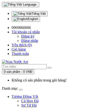
Language
Tiếng Việt
English
0909860006
Tài khoản cá nhân
Đăng ký
Đăng nhập
Yêu thích (0)
Giỏ hàng
Thanh toán
0 sản phẩm - 0 VNĐ
Không có sản phẩm trong giỏ hàng!
Danh mục
Tượng Động Vật
Cá Heo Đá
Sư Tử Đá