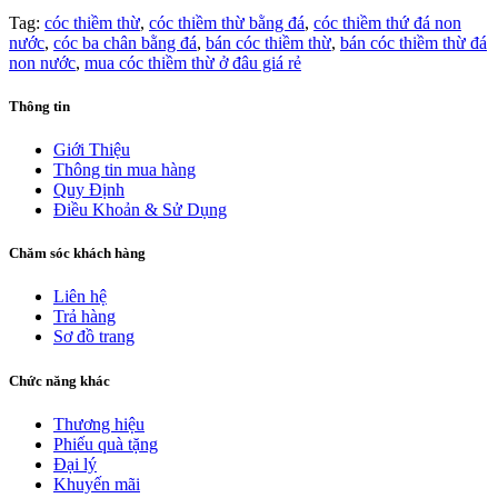
Tag:
cóc thiềm thừ
,
cóc thiềm thừ bằng đá
,
cóc thiềm thứ đá non
nước
,
cóc ba chân bằng đá
,
bán cóc thiềm thừ
,
bán cóc thiềm thừ đá
non nước
,
mua cóc thiềm thừ ở đâu giá rẻ
Thông tin
Giới Thiệu
Thông tin mua hàng
Quy Định
Điều Khoản & Sử Dụng
Chăm sóc khách hàng
Liên hệ
Trả hàng
Sơ đồ trang
Chức năng khác
Thương hiệu
Phiếu quà tặng
Đại lý
Khuyến mãi