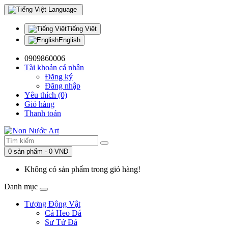
Language
Tiếng Việt
English
0909860006
Tài khoản cá nhân
Đăng ký
Đăng nhập
Yêu thích (0)
Giỏ hàng
Thanh toán
0 sản phẩm - 0 VNĐ
Không có sản phẩm trong giỏ hàng!
Danh mục
Tượng Động Vật
Cá Heo Đá
Sư Tử Đá