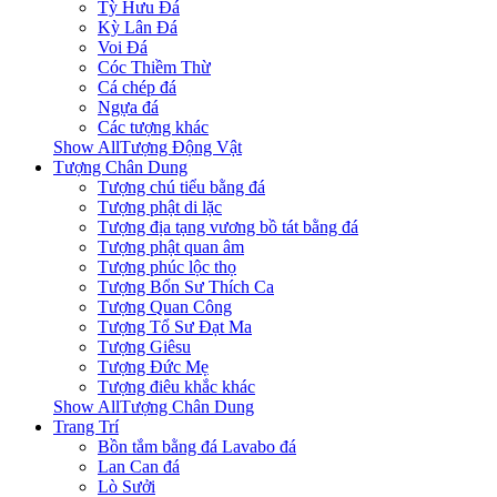
Tỳ Hưu Đá
Kỳ Lân Đá
Voi Đá
Cóc Thiềm Thừ
Cá chép đá
Ngựa đá
Các tượng khác
Show AllTượng Động Vật
Tượng Chân Dung
Tượng chú tiểu bằng đá
Tượng phật di lặc
Tượng địa tạng vương bồ tát bằng đá
Tượng phật quan âm
Tượng phúc lộc thọ
Tượng Bổn Sư Thích Ca
Tượng Quan Công
Tượng Tổ Sư Đạt Ma
Tượng Giêsu
Tượng Đức Mẹ
Tượng điêu khắc khác
Show AllTượng Chân Dung
Trang Trí
Bồn tắm bằng đá Lavabo đá
Lan Can đá
Lò Sưởi