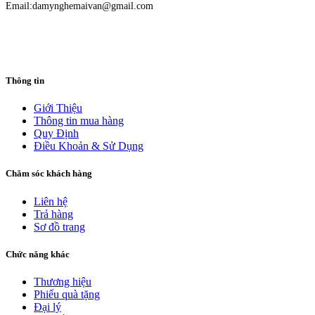
Email:damynghemaivan@gmail.com
Thông tin
Giới Thiệu
Thông tin mua hàng
Quy Định
Điều Khoản & Sử Dụng
Chăm sóc khách hàng
Liên hệ
Trả hàng
Sơ đồ trang
Chức năng khác
Thương hiệu
Phiếu quà tặng
Đại lý