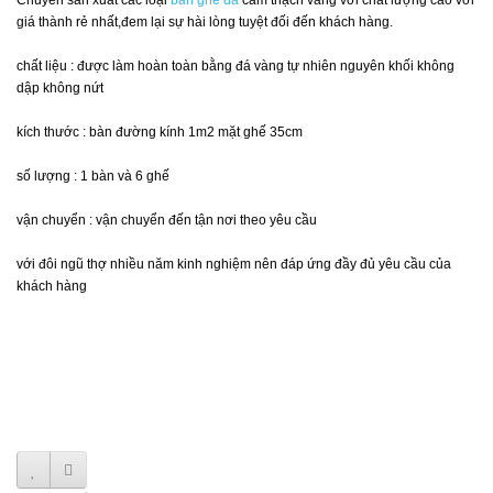
Chuyên sản xuất các loại
bàn ghế đá
cẩm thạch vàng với chất lượng cao với
giá thành rẻ nhất,đem lại sự hài lòng tuyệt đối đến khách hàng.
chất liệu : được làm hoàn toàn bằng đá vàng tự nhiên nguyên khối không
dập không nứt
kích thước : bàn đường kính 1m2 mặt ghế 35cm
số lượng : 1 bàn và 6 ghế
vận chuyển : vận chuyển đến tận nơi theo yêu cầu
với đôi ngũ thợ nhiều năm kinh nghiệm nên đáp ứng đầy đủ yêu cầu của
khách hàng