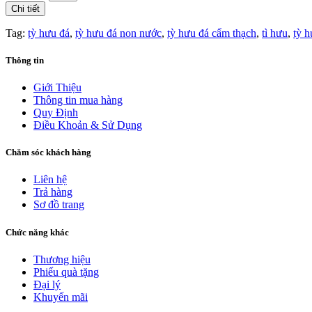
Chi tiết
Tag:
tỳ hưu đá
,
tỳ hưu đá non nước
,
tỳ hưu đá cẩm thạch
,
tì hưu
,
tỳ 
Thông tin
Giới Thiệu
Thông tin mua hàng
Quy Định
Điều Khoản & Sử Dụng
Chăm sóc khách hàng
Liên hệ
Trả hàng
Sơ đồ trang
Chức năng khác
Thương hiệu
Phiếu quà tặng
Đại lý
Khuyến mãi