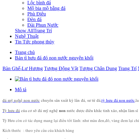
Lộc bình đá
Mộ bia mộ bằng đá
Phù Điêu
Đèn đá
Đài Phun Nước
Show AllTrang Trí
Nghệ Thuật
Tin Tức phong thủy
Trang chủ
Bán tì hưu đá đỏ non nước nguyên khối
Bàn Ghế-Lư Hương
Tượng Động Vật
Tượng Chân Dung
Trang Trí
Mô tả
đá
mỹ nghệ
non
nước
chuyên sản xuất kỳ lân
đá
, sư tử
đá
,
tỳ hưu đá non nước
,l
non
Tỳ
hư
u
đá
của cơ sở
đá
mỹ nghệ
n
ước
được điêu khắc tinh xảo, nhận làm sỉ
Tỳ Hưu còn có tác dụng mang lại điều tốt lành: như màu đen,đỏ, vàng đem lại ch
Kích thước : theo yêu cầu của khách hàng