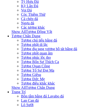
Tỳ Hưu Đá
Kỳ Lân Đá
Voi Đá
Cóc Thiềm Thừ
Cá chép đá
Ngựa đá
Các tượng khác
Show AllTượng Động Vật
Tượng Chân Dung
Tượng chú tiểu bằng đá
Tượng phật di lặc
Tượng địa tạng vương bồ tát bằng đá
Tượng phật quan âm
Tượng phúc lộc thọ
Tượng Bổn Sư Thích Ca
Tượng Quan Công
Tượng Tổ Sư Đạt Ma
Tượng Giêsu
Tượng Đức Mẹ
Tượng điêu khắc khác
Show AllTượng Chân Dung
Trang Trí
Bồn tắm bằng đá Lavabo đá
Lan Can đá
Lò Sưởi