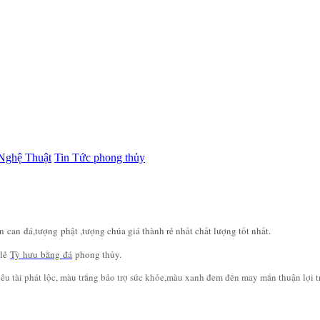
Nghệ Thuật
Tin Tức phong thủy
an can
đá
,
tượng phật ,tượng chúa giá thành rẻ nhất chất lượng tốt nhất.
 lẻ
Tỳ
h
ưu
bằng
đá
phong thủy.
iêu tài phát lộc, màu trắng bảo trợ sức khỏe,màu xanh đem đến may mắn thuận lợi 