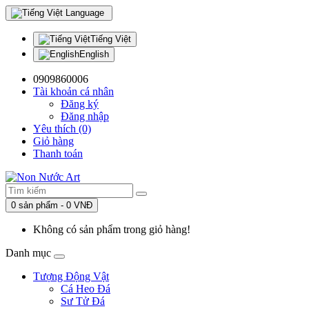
Language
Tiếng Việt
English
0909860006
Tài khoản cá nhân
Đăng ký
Đăng nhập
Yêu thích (0)
Giỏ hàng
Thanh toán
0 sản phẩm - 0 VNĐ
Không có sản phẩm trong giỏ hàng!
Danh mục
Tượng Động Vật
Cá Heo Đá
Sư Tử Đá