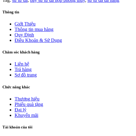
Tag:
sư tử đá
,
bày sư tử đá hợp phong thủy
,
sư tử đá đà nẵng
Thông tin
Giới Thiệu
Thông tin mua hàng
Quy Định
Điều Khoản & Sử Dụng
Chăm sóc khách hàng
Liên hệ
Trả hàng
Sơ đồ trang
Chức năng khác
Thương hiệu
Phiếu quà tặng
Đại lý
Khuyến mãi
Tài khoản của tôi