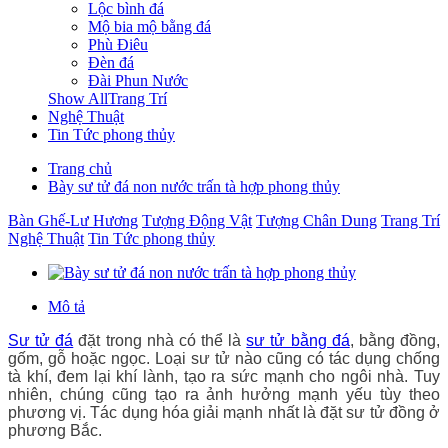
Lộc bình đá
Mộ bia mộ bằng đá
Phù Điêu
Đèn đá
Đài Phun Nước
Show AllTrang Trí
Nghệ Thuật
Tin Tức phong thủy
Trang chủ
Bày sư tử đá non nước trấn tà hợp phong thủy
Bàn Ghế-Lư Hương
Tượng Động Vật
Tượng Chân Dung
Trang Trí
Nghệ Thuật
Tin Tức phong thủy
Mô tả
Sư tử đá
đặt trong nhà có thể là
sư tử bằng đá
, bằng đồng,
gốm, gỗ hoặc ngọc. Loại sư tử nào cũng có tác dụng chống
tà khí, đem lại khí lành, tạo ra sức mạnh cho ngôi nhà. Tuy
nhiên, chúng cũng tạo ra ảnh hưởng mạnh yếu tùy theo
phương vị. Tác dụng hóa giải mạnh nhất là đặt sư tử đồng ở
phương Bắc.