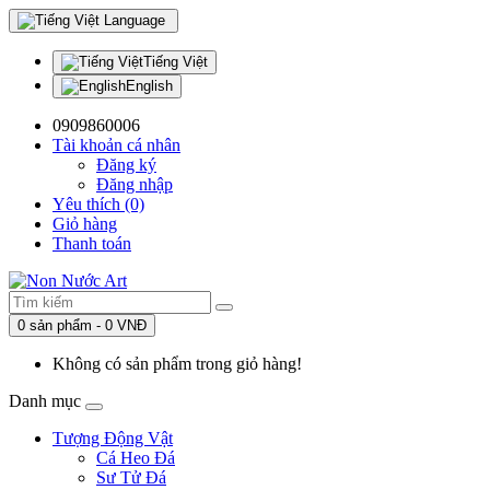
Language
Tiếng Việt
English
0909860006
Tài khoản cá nhân
Đăng ký
Đăng nhập
Yêu thích (0)
Giỏ hàng
Thanh toán
0 sản phẩm - 0 VNĐ
Không có sản phẩm trong giỏ hàng!
Danh mục
Tượng Động Vật
Cá Heo Đá
Sư Tử Đá