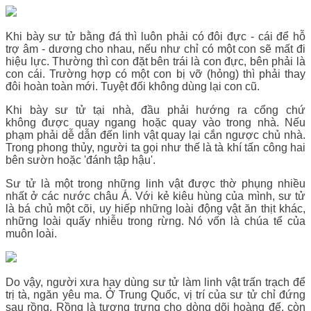
Khi bày sư tử bằng đá thì luôn phải có đôi đực - cái để hỗ
trợ âm - dương cho nhau, nếu như chỉ có một con sẽ mất đi
hiệu lực. Thường thì con đặt bên trái là con đực, bên phải là
con cái. Trường hợp có một con bị vỡ (hỏng) thì phải thay
đôi hoàn toàn mới. Tuyệt đối không dùng lại con cũ.
Khi bày sư tử tại nhà, đầu phải hướng ra cổng chứ
không được quay ngang hoặc quay vào trong nhà. Nếu
phạm phải dễ dẫn đến linh vật quay lại cắn ngược chủ nhà.
Trong phong thủy, người ta gọi như thế là tà khí tấn công hai
bên sườn hoặc 'đánh tập hậu'.
Sư tử là một trong những linh vật được thờ phụng nhiều
nhất ở các nước châu Á. Với kẻ kiêu hùng của mình, sư tử
là bá chủ một cõi, uy hiếp những loài động vật ăn thịt khác,
những loài quấy nhiễu trong rừng. Nó vốn là chúa tể của
muôn loài.
Do vậy, người xưa hay dùng sư tử làm linh vật trấn trạch để
trị tà, ngăn yêu ma. Ở Trung Quốc, vị trí của sư tử chỉ đứng
sau rồng. Rồng là tượng trưng cho dòng dõi hoàng đế, còn