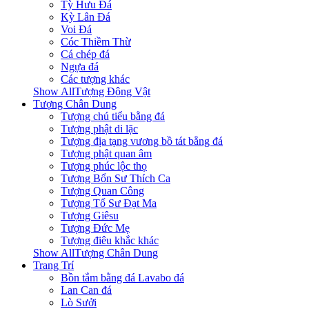
Tỳ Hưu Đá
Kỳ Lân Đá
Voi Đá
Cóc Thiềm Thừ
Cá chép đá
Ngựa đá
Các tượng khác
Show AllTượng Động Vật
Tượng Chân Dung
Tượng chú tiểu bằng đá
Tượng phật di lặc
Tượng địa tạng vương bồ tát bằng đá
Tượng phật quan âm
Tượng phúc lộc thọ
Tượng Bổn Sư Thích Ca
Tượng Quan Công
Tượng Tổ Sư Đạt Ma
Tượng Giêsu
Tượng Đức Mẹ
Tượng điêu khắc khác
Show AllTượng Chân Dung
Trang Trí
Bồn tắm bằng đá Lavabo đá
Lan Can đá
Lò Sưởi