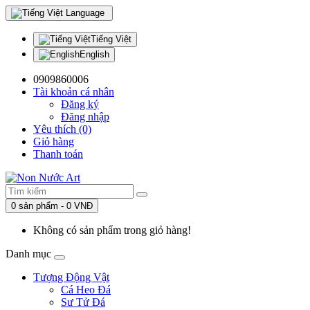
Language
Tiếng Việt
English
0909860006
Tài khoản cá nhân
Đăng ký
Đăng nhập
Yêu thích (0)
Giỏ hàng
Thanh toán
0 sản phẩm - 0 VNĐ
Không có sản phẩm trong giỏ hàng!
Danh mục
Tượng Động Vật
Cá Heo Đá
Sư Tử Đá