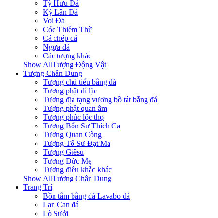
Tỳ Hưu Đá
Kỳ Lân Đá
Voi Đá
Cóc Thiềm Thừ
Cá chép đá
Ngựa đá
Các tượng khác
Show AllTượng Động Vật
Tượng Chân Dung
Tượng chú tiểu bằng đá
Tượng phật di lặc
Tượng địa tạng vương bồ tát bằng đá
Tượng phật quan âm
Tượng phúc lộc thọ
Tượng Bổn Sư Thích Ca
Tượng Quan Công
Tượng Tổ Sư Đạt Ma
Tượng Giêsu
Tượng Đức Mẹ
Tượng điêu khắc khác
Show AllTượng Chân Dung
Trang Trí
Bồn tắm bằng đá Lavabo đá
Lan Can đá
Lò Sưởi