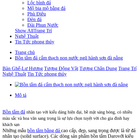
Lộc bình đá
Mộ bia mộ bằng đá
Phù Điêu
Đèn đá
Đài Phun Nước
Show AllTrang Trí
Nghệ Thuật
Tin Tức phong thủy
Trang chủ
Bồn tắm đá cẩm thạch non nước ngũ hành sơn đà nẵng
Bàn Ghế-Lư Hương
Tượng Động Vật
Tượng Chân Dung
Trang Trí
Nghệ Thuật
Tin Tức phong thủy
Mô tả
Bồn tắm đá
nhân tạo với kiểu dáng hiện đại, bề mặt sáng bóng, có nhiều
màu sắc và hoa văn sang trọng là sự lựa chọn tuyệt vời cho gia đình hay
khách sạn
Những mẫu
bồn tắm bằng đá
cao cấp, đẹp, sang trọng được là từ đá
nhân tạo (solid surface). Các dòng sản phẩm bồn tắm Darovới kiểu