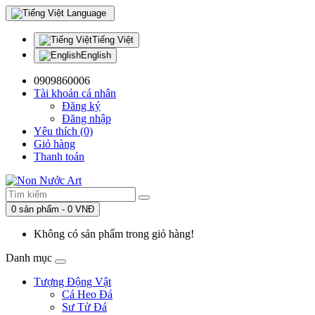
Language
Tiếng Việt
English
0909860006
Tài khoản cá nhân
Đăng ký
Đăng nhập
Yêu thích (0)
Giỏ hàng
Thanh toán
0 sản phẩm - 0 VNĐ
Không có sản phẩm trong giỏ hàng!
Danh mục
Tượng Động Vật
Cá Heo Đá
Sư Tử Đá