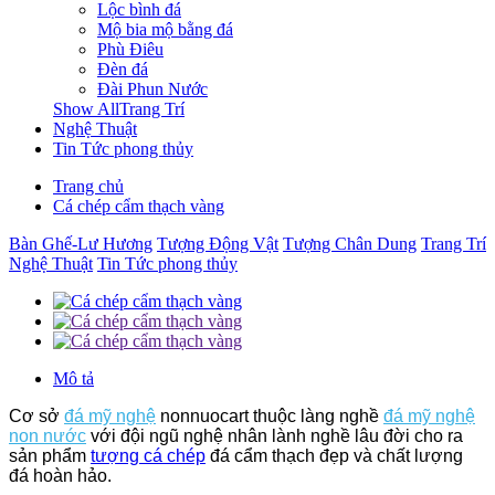
Lộc bình đá
Mộ bia mộ bằng đá
Phù Điêu
Đèn đá
Đài Phun Nước
Show AllTrang Trí
Nghệ Thuật
Tin Tức phong thủy
Trang chủ
Cá chép cẩm thạch vàng
Bàn Ghế-Lư Hương
Tượng Động Vật
Tượng Chân Dung
Trang Trí
Nghệ Thuật
Tin Tức phong thủy
Mô tả
Cơ sở
đá mỹ nghệ
nonnuocart thuộc làng nghề
đá mỹ nghệ
non nước
với đội ngũ nghệ nhân lành nghề lâu đời cho ra
sản phẩm
tượng cá chép
đá cẩm thạch đẹp và chất lượng
đá hoàn hảo.