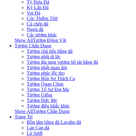
Tỳ Hưu Đá
Kỳ Lân Đá
Voi Đá
Cóc Thiềm Thừ
Cá chép đá
Ngựa đá
Các tượng khác
Show AllTượng Động Vật
Tượng Chân Dung
Tượng chú tiểu bằng đá
Tượng phật di lặc
Tượng địa tạng vương bồ tát bằng đá
Tượng phật quan âm
Tượng phúc lộc thọ
Tượng Bổn Sư Thích Ca
Tượng Quan Công
Tượng Tổ Sư Đạt Ma
Tượng Giêsu
Tượng Đức Mẹ
Tượng điêu khắc khác
Show AllTượng Chân Dung
Trang Trí
Bồn tắm bằng đá Lavabo đá
Lan Can đá
Lò Sưởi