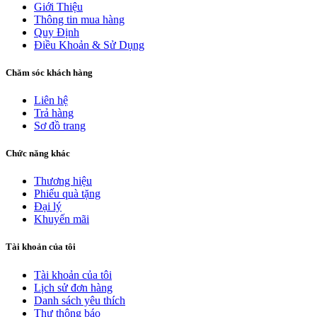
Giới Thiệu
Thông tin mua hàng
Quy Định
Điều Khoản & Sử Dụng
Chăm sóc khách hàng
Liên hệ
Trả hàng
Sơ đồ trang
Chức năng khác
Thương hiệu
Phiếu quà tặng
Đại lý
Khuyến mãi
Tài khoản của tôi
Tài khoản của tôi
Lịch sử đơn hàng
Danh sách yêu thích
Thư thông báo