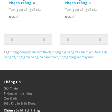
thạch trắng 4
thạch trắng 6
Tượng đại bàng đá cẩ..
Tượng đại bàng đá cẩ..
0 VNĐ
0 VNĐ
Tag:
tượng động vật đá cẩm thạch
,
tượng dại bàng đá cẩm thạch
,
tượng đại
bàng đá
,
tượng đại bàng
,
đá cẩm thạch
,
tượng động vật may mắn
Thông tin
Giới Thiệu
Thông tin mua hàng
Quy Định
Điều Khoản & Sử Dụng
Chăm sóc khách hàng