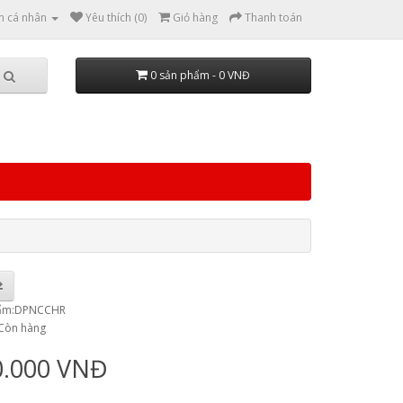
n cá nhân
Yêu thích (0)
Giỏ hàng
Thanh toán
0 sản phẩm - 0 VNĐ
hẩm:DPNCCHR
:Còn hàng
0.000 VNĐ