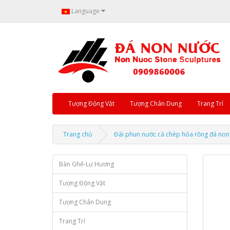
Language
Tượng Động Vật
Tượng Chân Dung
Trang Trí
Trang chủ
Đài phun nước cá chép hóa rồng đá non
Bàn Ghế-Lư Hương
Tượng Động Vật
Tượng Chân Dung
Trang Trí