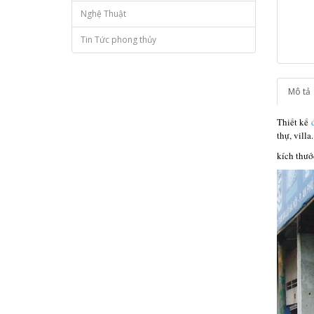
Nghệ Thuật
Tin Tức phong thủy
Mô tả
Thiết kế
thự, villa.
kích thư