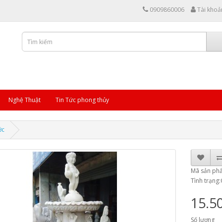
0909860006
Tài khoả
Nghệ Thuật
Tin Tức phong thủy
ớc
Mã sản ph
Tình trạng
15.5
Số lượng