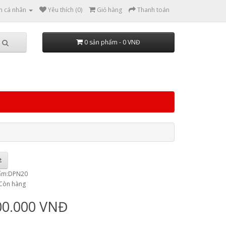
n cá nhân
Yêu thích (0)
Giỏ hàng
Thanh toán
0 sản phẩm - 0 VNĐ
ẩm:DPN20
:Còn hàng
00.000 VNĐ