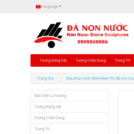
Language
Tượng Động Vật
Tượng Chân Dung
Trang Trí
Trang chủ
Đài phun nước Manneken Pis đá non nư
Bàn Ghế-Lư Hương
Tượng Động Vật
Tượng Chân Dung
Trang Trí