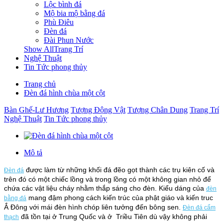
Lộc bình đá
Mộ bia mộ bằng đá
Phù Điêu
Đèn đá
Đài Phun Nước
Show AllTrang Trí
Nghệ Thuật
Tin Tức phong thủy
Trang chủ
Đèn đá hình chùa một cột
Bàn Ghế-Lư Hương
Tượng Động Vật
Tượng Chân Dung
Trang Trí
Nghệ Thuật
Tin Tức phong thủy
Mô tả
được làm từ những khối đá đẽo gọt thành các trụ kiên cố và
Đèn đá
trên đó có một chiếc lồng và trong lồng có một không gian nhỏ để
chứa các vật liệu cháy nhằm thắp sáng cho đèn. Kiểu dáng của
đèn
mang đậm phong cách kiến trúc của phật giáo và kiến truc
bằng đá
Ắ Đông với mái đèn hình chóp liên tưởng đến bông sen.
Đèn đá cẩm
đã tồn tại ở Trung Quốc và ở Triều Tiên dù vậy không phải
thạch