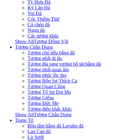
Tỳ Hưu Đá
Kỳ Lân Đá
Voi Đá
Cóc Thiềm Thừ
Cá chép đá
Ngựa đá
Các tượng khác
Show AllTượng Động Vật
Tượng Chân Dung
Tượng chú tiểu bằng đá
Tượng phật di lặc
Tượng địa tạng vương bồ tát bằng đá
Tượng phật quan âm
Tượng phúc lộc thọ
Tượng Bổn Sư Thích Ca
Tượng Quan Công
Tượng Tổ Sư Đạt Ma
Tượng Giêsu
Tượng Đức Mẹ
Tượng điêu khắc khác
Show AllTượng Chân Dung
Trang Trí
Bồn tắm bằng đá Lavabo đá
Lan Can đá
Lò Sưởi