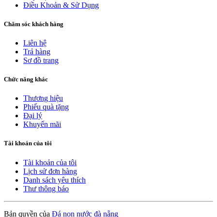
Điều Khoản & Sử Dụng
Chăm sóc khách hàng
Liên hệ
Trả hàng
Sơ đồ trang
Chức năng khác
Thương hiệu
Phiếu quà tặng
Đại lý
Khuyến mãi
Tài khoản của tôi
Tài khoản của tôi
Lịch sử đơn hàng
Danh sách yêu thích
Thư thông báo
Bản quyền của
Đá non nước đà nẵng