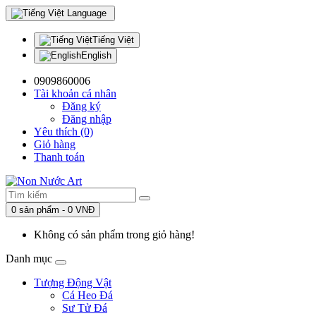
Language
Tiếng Việt
English
0909860006
Tài khoản cá nhân
Đăng ký
Đăng nhập
Yêu thích (0)
Giỏ hàng
Thanh toán
0 sản phẩm - 0 VNĐ
Không có sản phẩm trong giỏ hàng!
Danh mục
Tượng Động Vật
Cá Heo Đá
Sư Tử Đá