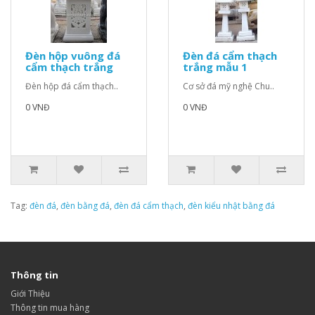
Đèn hộp vuông đá
Đèn đá cẩm thạch
cẩm thạch trắng
trắng mẫu 1
Đèn hộp đá cẩm thạch..
Cơ sở đá mỹ nghệ Chu..
0 VNĐ
0 VNĐ
Tag:
đèn đá
,
đèn bằng đá
,
đèn đá cẩm thạch
,
đèn kiểu nhật bằng đá
Thông tin
Giới Thiệu
Thông tin mua hàng