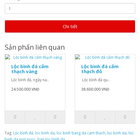
Chi tiết
Sản phẩn liên quan
Lộc bình đá cẩm
Lộc bình đá cẩm
thạch vàng
thạch đỏ
Lộc bình đá, ngày na..
Lộc bình đá qu..
24.500.000 VNĐ
38.600.000 VNĐ
Tag:
Lộc bình đá
,
loc binh da
,
loc binh bang da cam thach
,
luc binh da
,
loc
binh da non nuoc
,
ban loc binh da