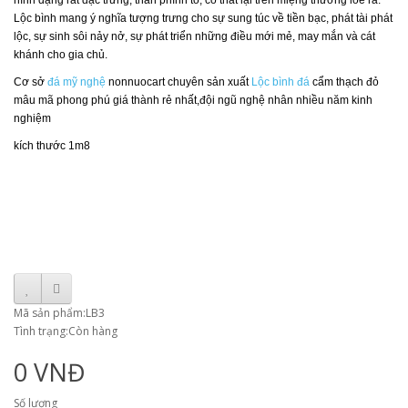
hình dạng rất đặc trưng, thân phình to, cổ thắt lại trên miệng thường loe ra.
Lộc bình mang ý nghĩa tượng trưng cho sự sung túc về tiền bạc, phát tài phát
lộc, sự sinh sôi nảy nở, sự phát triển những điều mới mẻ, may mắn và cát
khánh cho gia chủ.
Cơ sở
đá mỹ nghệ
nonnuocart chuyên sản xuất
Lộc bình đá
cẩm thạch đỏ
mâu mã phong phú giá thành rẻ nhất,đội ngũ nghệ nhân nhiều năm kinh
nghiệm
kích thước 1m8
Mã sản phẩm:LB3
Tình trạng:Còn hàng
0 VNĐ
Số lượng