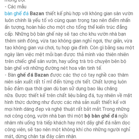
- Các mẫu
bàn ghế đá
Bazan
thiết kế phù hợp với không gian sân vườn
luôn chính là yếu tố vô cùng quan trọng tạo nên điểm nhấn
ấn tượng, hoàn hảo cho một cho tổng thể kiến trúc đẳng
cấp. Những bộ bàn ghế này sẽ tạo cho khu vườn nhà bạn
thêm sinh động, vừa tạo không gian nghỉ ngơi, thư giãn, vừa
tạo không gian vui chơi, tụ họp gia đình. Còn gì bằng sau một
ngày làm việc mệt mỏi bạn được thả mình vào thiên nhiên
trên chiếc ghế sân vườn, hay uống trà trò chuyện bên bộ
bàn ghế với những đường nét hoa văn tinh tế.
- Bàn
ghế đá Bazan
được các thợ có tay nghề cao thâm
niên sản xuất rất tỉ mĩ đến từng chi tiết. Chất lượng luôn
bảo đảm qua thời gian dù bạn sử dụng bao lâu chăng
nữa. Được thiết kế trên chất liệu bằng đá, tuy nhiên về mặt
hình thức dường như được các nhà sản xuất thiết kế với
mọi hình dáng đẹp và nghệ thuật rất bắt mắt.Trong những
nơi công cộng, vườn nhà bạn thì một
bộ bàn ghế đá
ngồi
nhâm nhi uống trà tiếp khách hay một dãy ghế đá nằm dọc
công viên, sẽ tạo nên một không khí cho những người nghỉ
mát, dừng chân tại đây cảm nhận.