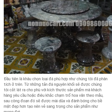
Đầu tiên là khâu chọn loại đá phù hợp như chúng tôi đã phân
tích ở trên. Từ những tản đá nguyên khối sẽ được chúng
tôi cắt lát ra cho phù với kích thước sản phẩm mà khách
hàng yêu cầu hoặc điêu khắc chạm trổ hoa văn theo mẫu,
sau công đoạn đó sẽ được mài dũa và đánh bóng cho bề
mặt đẹp hơn tạo nên vẻ sang trọng cho sản phẩm như
mong đợi.