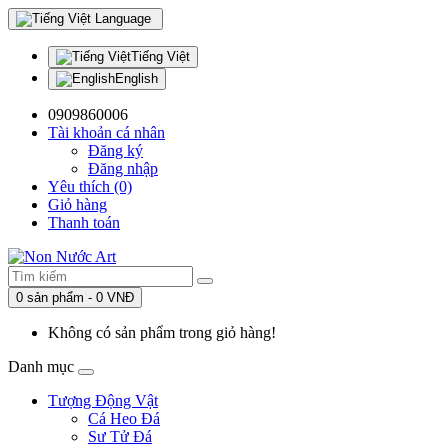
Language
Tiếng Việt
English
0909860006
Tài khoản cá nhân
Đăng ký
Đăng nhập
Yêu thích (0)
Giỏ hàng
Thanh toán
0 sản phẩm - 0 VNĐ
Không có sản phẩm trong giỏ hàng!
Danh mục
Tượng Động Vật
Cá Heo Đá
Sư Tử Đá