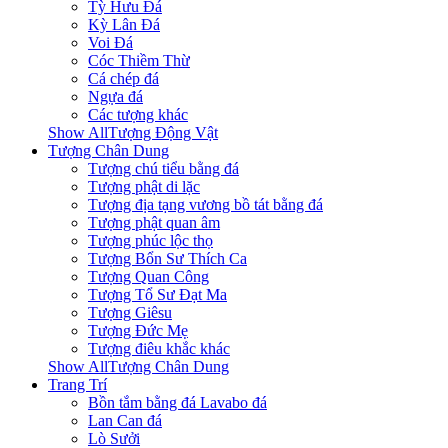
Tỳ Hưu Đá
Kỳ Lân Đá
Voi Đá
Cóc Thiềm Thừ
Cá chép đá
Ngựa đá
Các tượng khác
Show AllTượng Động Vật
Tượng Chân Dung
Tượng chú tiểu bằng đá
Tượng phật di lặc
Tượng địa tạng vương bồ tát bằng đá
Tượng phật quan âm
Tượng phúc lộc thọ
Tượng Bổn Sư Thích Ca
Tượng Quan Công
Tượng Tổ Sư Đạt Ma
Tượng Giêsu
Tượng Đức Mẹ
Tượng điêu khắc khác
Show AllTượng Chân Dung
Trang Trí
Bồn tắm bằng đá Lavabo đá
Lan Can đá
Lò Sưởi