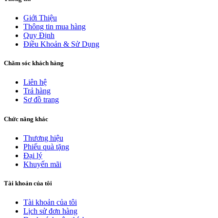
Giới Thiệu
Thông tin mua hàng
Quy Định
Điều Khoản & Sử Dụng
Chăm sóc khách hàng
Liên hệ
Trả hàng
Sơ đồ trang
Chức năng khác
Thương hiệu
Phiếu quà tặng
Đại lý
Khuyến mãi
Tài khoản của tôi
Tài khoản của tôi
Lịch sử đơn hàng