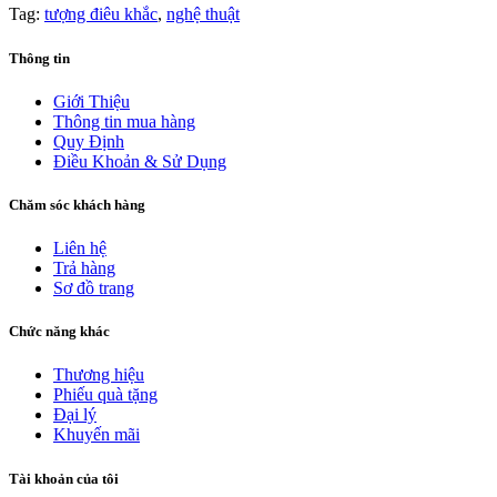
Tag:
tượng điêu khắc
,
nghệ thuật
Thông tin
Giới Thiệu
Thông tin mua hàng
Quy Định
Điều Khoản & Sử Dụng
Chăm sóc khách hàng
Liên hệ
Trả hàng
Sơ đồ trang
Chức năng khác
Thương hiệu
Phiếu quà tặng
Đại lý
Khuyến mãi
Tài khoản của tôi