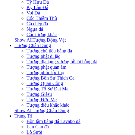
Tỳ Hưu Đá
Kỳ Lân Đá
Voi Đá
Cóc Thiềm Thừ
Cá chép đá
Ngựa đá
Các tượng khác
Show AllTượng Động Vật
Tượng Chân Dung
Tượng chú tiểu bằng đá
Tượng phật di lặc
Tượng địa tạng vương bồ tát bằng đá
Tượng phật quan âm
Tượng phúc lộc thọ
Tượng Bổn Sư Thích Ca
Tượng Quan Công
Tượng Tổ Sư Đạt Ma
Tượng Giêsu
Tượng Đức Mẹ
Tượng điêu khắc khác
Show AllTượng Chân Dung
Trang Trí
Bồn tắm bằng đá Lavabo đá
Lan Can đá
Lò Sưởi