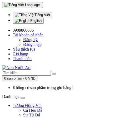
Language
Tiếng Việt
English
0909860006
Tài khoản cá nhân
Đăng ký
Đăng nhập
Yêu thích (0)
Giỏ hàng
Thanh toán
0 sản phẩm - 0 VNĐ
Không có sản phẩm trong giỏ hàng!
Danh mục
Tượng Động Vật
Cá Heo Đá
Sư Tử Đá