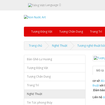
Language
Tượng Động Vật
Tượng Chân Dung
Trang Trí
Trang chủ
Nghệ Thuật
Tượng nghệ thuật bằ
Bàn Ghế-Lư Hương
Tượng Động Vật
Mô tả
Tượng Chân Dung
cơ sở
đá 
Trang Trí
thuật
với 
.Đảm bảo 
Nghệ Thuật
Liên hệ
d
Tin Tức phong thủy