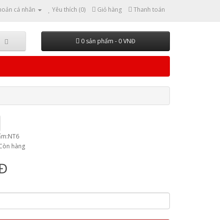
hoản cá nhân
Yêu thích (0)
Giỏ hàng
Thanh toán
0 sản phẩm - 0 VNĐ
ẩm:NT6
:Còn hàng
NĐ