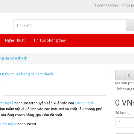
0909860006
Tài k
Nghệ Thuật
Tin Tức phong thủy
ng đá cẩm thạch
Mã sản ph
Tình trạng
0 V
mỹ nghệ
nonnuocart chuyên sản xuất các loại
tượng nghệ
tính thẩm mỹ và độ tinh xảo cao mẫu mã và chất liệu phong phú
Số lượng
hài lòng khách hàng ,giá luôn tốt nhất
a my nghe
nonnuocart