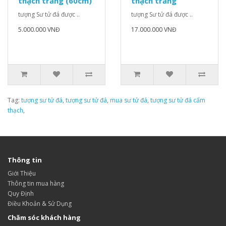
thạch trắng (60cm)
thạch trắng
tượng Sư tử đá được ..
tượng Sư tử đá được ..
5.000.000 VNĐ
17.000.000 VNĐ
Tag:
tượng sư tử đá
,
tượng sư tử đá
,
mua sư tử đá
,
tượng sư tử đá cẩm
thạch
,
Thông tin
Giới Thiệu
Thông tin mua hàng
Quy Định
Điều Khoản & Sử Dụng
Chăm sóc khách hàng