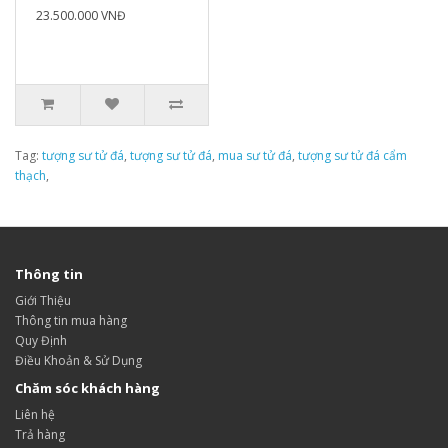
23.500.000 VNĐ
Tag:
tượng sư tử đá
,
tượng sư tử đá
,
mua sư tử đá
,
tượng sư tử đá cẩm
thạch
,
Thông tin
Giới Thiệu
Thông tin mua hàng
Quy Định
Điều Khoản & Sử Dụng
Chăm sóc khách hàng
Liên hệ
Trả hàng