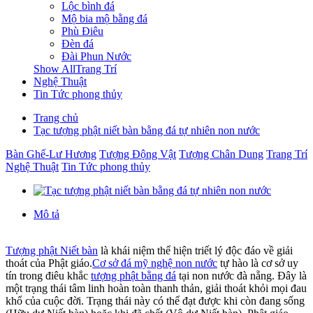
Lộc bình đá
Mộ bia mộ bằng đá
Phù Điêu
Đèn đá
Đài Phun Nước
Show AllTrang Trí
Nghệ Thuật
Tin Tức phong thủy
Trang chủ
Tạc tượng phật niết bàn bằng đá tự nhiên non nước
Bàn Ghế-Lư Hương
Tượng Động Vật
Tượng Chân Dung
Trang Trí
Nghệ Thuật
Tin Tức phong thủy
Mô tả
Tượng phật Niết bàn
là khái niệm thể hiện triết lý độc đáo về giải
thoát của Phật giáo.
Cơ sở đá mỹ nghệ non nước
tự hào là cơ sở uy
tín trong điêu khắc
tượng phật bằng đá
tại non nước đà nẵng. Đây là
một trạng thái tâm linh hoàn toàn thanh thản, giải thoát khỏi mọi đau
khổ của cuộc đời. Trạng thái này có thể đạt được khi còn đang sống