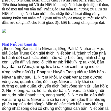
(Hữu dư Niết bàn) hoặc khi đã chết (Vô dư Niết bàn). Phật giáo
Tiểu thừa hướng tới Vô dư Niết bàn - một Niết bàn tịch diệt, cô đơn,
từ bỏ mọi thú vui trần thế. Phật giáo Đại thừa lại hướng tới Hữu dư
Niết bàn - một Niết bàn nhân bản, nhập thế và hoạt động cùng
những buồn vui nhân thế. Quan niệm này đã mang lại một sức hấp
dẫn, sức sống mới cho Phật giáo, đặc biệt là trong xã hội hiện đại.
Phật Niết bàn bằng đá
, theo tiếng Sanscrit là Nirvana, tiếng Pali là Nibhana. Học
giả Đoàn Trung Còn giải thích: Niết bàn là “cảnh trí của nhà
tu hành dứt sạch các phiền não và tự biết rằng mình chẳng
còn luyến ái”, và theo lối triết tự thì: “Niết (Nir): ra khỏi, Bàn
hay Bànna (Vana): rừng, tức là ra khỏi cảnh rừng mê tối,
rừng phiền não”
(1)
. Pháp sư Huyền Trang triết tự Niết bàn -
Nirvana như sau: 1, Nir: ra khỏi, ly khai; vana: con đường
vòng vèo, quanh quẩn, đổi thay. Nirvana là ly khai con
đường quanh quẩn, chuyển dịch (bứt vòng sinh tử luân hồi);
2, Nir: không; vana: hôi tanh, dơ bẩn, Nirvana là không hôi
tanh, dơ bẩn (thanh tịnh, trong sạch); 3, Nir: xa lìa, đào thải;
vana: rừng rậm, Nirvana là xa lìa rừng rậm (đào thải những
phiền tạp của đời sống). Mặc dù các cách hiểu này không
đồng nhất song đều có chung một nghĩa căn bản: Niết bàn là