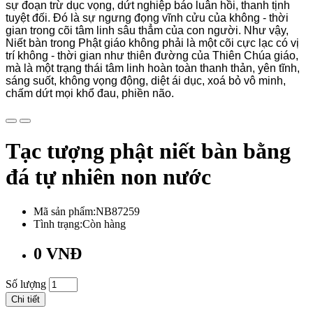
sự đoạn trừ dục vọng, dứt nghiệp báo luân hồi, thanh tịnh
tuyệt đối. Đó là sự ngưng đọng vĩnh cửu của không - thời
gian trong cõi tâm linh sâu thẳm của con người. Như vậy,
Niết bàn trong Phật giáo không phải là một cõi cực lạc có vị
trí không - thời gian như thiên đường của Thiên Chúa giáo,
mà là một trạng thái tâm linh hoàn toàn thanh thản, yên tĩnh,
sáng suốt, không vọng động, diệt ái dục, xoá bỏ vô minh,
chấm dứt mọi khổ đau, phiền não.
Tạc tượng phật niết bàn bằng
đá tự nhiên non nước
Mã sản phẩm:NB87259
Tình trạng:Còn hàng
0 VNĐ
Số lượng
Chi tiết