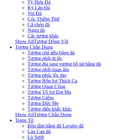
Tỳ Hưu Đá
Kỳ Lân Đá
Voi Đá
Cóc Thiềm Thừ
Cá chép đá
Ngựa đá
Các tượng khác
Show AllTượng Động Vật
Tượng Chân Dung
Tượng chú tiểu bằng đá
Tượng phật di lặc
Tượng địa tạng vương bồ tát bằng đá
Tượng phật quan âm
Tượng phúc lộc thọ
Tượng Bổn Sư Thích Ca
Tượng Quan Công
Tượng Tổ Sư Đạt Ma
Tượng Giêsu
Tượng Đức Mẹ
Tượng điêu khắc khác
Show AllTượng Chân Dung
Trang Trí
Bồn tắm bằng đá Lavabo đá
Lan Can đá
Lò Sưởi