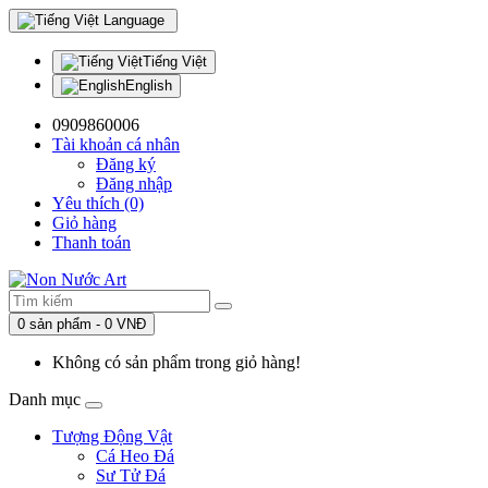
Language
Tiếng Việt
English
0909860006
Tài khoản cá nhân
Đăng ký
Đăng nhập
Yêu thích (0)
Giỏ hàng
Thanh toán
0 sản phẩm - 0 VNĐ
Không có sản phẩm trong giỏ hàng!
Danh mục
Tượng Động Vật
Cá Heo Đá
Sư Tử Đá