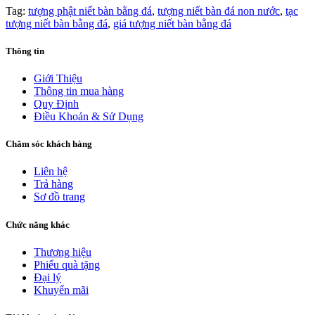
Tag:
tượng phật niết bàn bằng đá
,
tượng niết bàn đá non nước
,
tạc
tượng niết bàn bằng đá
,
giá tượng niết bàn bằng đá
Thông tin
Giới Thiệu
Thông tin mua hàng
Quy Định
Điều Khoản & Sử Dụng
Chăm sóc khách hàng
Liên hệ
Trả hàng
Sơ đồ trang
Chức năng khác
Thương hiệu
Phiếu quà tặng
Đại lý
Khuyến mãi