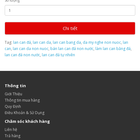
Số lượng
Chi tiết
Tag:
lan can đá
,
lan can da
,
lan can bang da
,
da my nghe non nuoc
,
lan
can
,
lan can da non nuoc
,
bán lan can đá non nước
,
làm lan can bằng đá
,
lan can đá non nước
,
lan can đá tự nhiên
Thông tin
Giới Thiệu
Thông tin mua hàng
Quy Định
Điều Khoản & Sử Dụng
Chăm sóc khách hàng
Liên hệ
Trả hàng