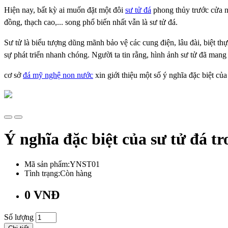
Hiện nay, bất kỳ ai muốn đặt một đôi
sư tử đá
phong thủy trước cửa nh
đồng, thạch cao,... song phổ biến nhất vẫn là sư tử đá.
Sư tử là biểu tượng dũng mãnh bảo vệ các cung điện, lâu đài, biệt t
sự phát triển nhanh chóng. Người ta tin rằng, hình ảnh sư tử đã mang l
cơ sở
đá mỹ nghệ non nước
xin giới thiệu một số ý nghĩa đặc biệt củ
Ý nghĩa đặc biệt của sư tử đá t
Mã sản phẩm:YNST01
Tình trạng:Còn hàng
0 VNĐ
Số lượng