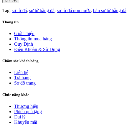
Chi tiết
Tag:
sư tử đá
,
sư tử bằng đá
,
sư tử đá non nước
,
bán sư tử bằng đá
Thông tin
Giới Thiệu
Thông tin mua hàng
Quy Định
Điều Khoản & Sử Dụng
Chăm sóc khách hàng
Liên hệ
Trả hàng
Sơ đồ trang
Chức năng khác
Thương hiệu
Phiếu quà tặng
Đại lý
Khuyến mãi