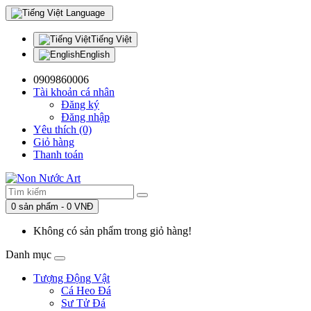
Language
Tiếng Việt
English
0909860006
Tài khoản cá nhân
Đăng ký
Đăng nhập
Yêu thích (0)
Giỏ hàng
Thanh toán
0 sản phẩm - 0 VNĐ
Không có sản phẩm trong giỏ hàng!
Danh mục
Tượng Động Vật
Cá Heo Đá
Sư Tử Đá