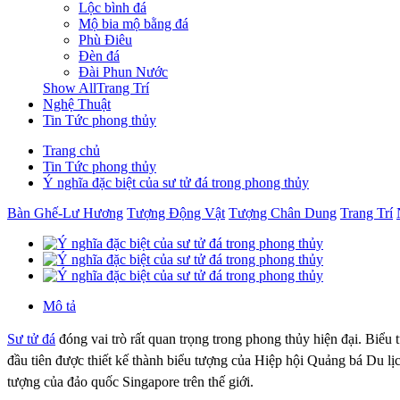
Lộc bình đá
Mộ bia mộ bằng đá
Phù Điêu
Đèn đá
Đài Phun Nước
Show AllTrang Trí
Nghệ Thuật
Tin Tức phong thủy
Trang chủ
Tin Tức phong thủy
Ý nghĩa đặc biệt của sư tử đá trong phong thủy
Bàn Ghế-Lư Hương
Tượng Động Vật
Tượng Chân Dung
Trang Trí
Mô tả
Sư tử đá
đóng vai trò rất quan trọng trong phong thủy hiện đại. Biể
đầu tiên được thiết kế thành biểu tượng của Hiệp hội Quảng bá Du lị
tượng của đảo quốc Singapore trên thế giới.