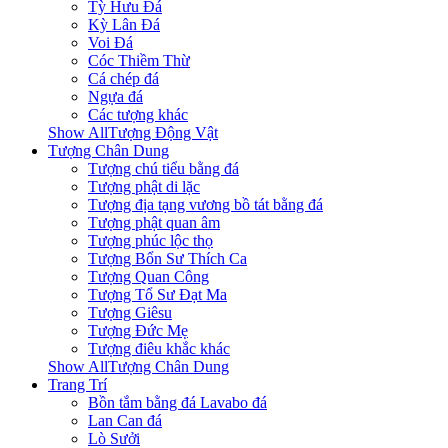
Tỳ Hưu Đá
Kỳ Lân Đá
Voi Đá
Cóc Thiềm Thừ
Cá chép đá
Ngựa đá
Các tượng khác
Show AllTượng Động Vật
Tượng Chân Dung
Tượng chú tiểu bằng đá
Tượng phật di lặc
Tượng địa tạng vương bồ tát bằng đá
Tượng phật quan âm
Tượng phúc lộc thọ
Tượng Bổn Sư Thích Ca
Tượng Quan Công
Tượng Tổ Sư Đạt Ma
Tượng Giêsu
Tượng Đức Mẹ
Tượng điêu khắc khác
Show AllTượng Chân Dung
Trang Trí
Bồn tắm bằng đá Lavabo đá
Lan Can đá
Lò Sưởi