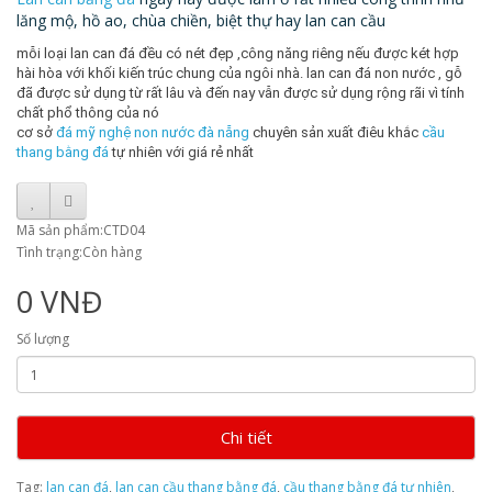
lăng mộ, hồ ao, chùa chiền, biệt thự hay lan can cầu
mỗi loại lan can đá đều có nét đẹp ,công năng riêng nếu được két hợp
hài hòa với khối kiến trúc chung của ngôi nhà. lan can đá non nước , gỗ
đã được sử dụng từ rất lâu và đến nay vẫn được sử dụng rộng rãi vì tính
chất phổ thông của nó
cơ sở
đá mỹ nghệ non nước đà nẵng
chuyên sản xuất điêu khắc
cầu
thang bằng đá
tự nhiên với giá rẻ nhất
Mã sản phẩm:CTD04
Tình trạng:Còn hàng
0 VNĐ
Số lượng
Chi tiết
Tag:
lan can đá
,
lan can cầu thang bằng đá
,
cầu thang bằng đá tư nhiên
,