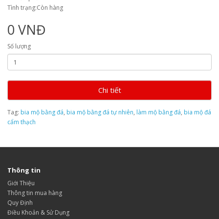
Tình trạng:Còn hàng
0 VNĐ
Số lượng
Chi tiết
Tag:
bia mộ bằng đá
,
bia mộ bằng đá tự nhiên
,
làm mộ bằng đá
,
bia mộ đá
cẩm thạch
Thông tin
Giới Thiệu
Thông tin mua hàng
Quy Định
Điều Khoản & Sử Dụng