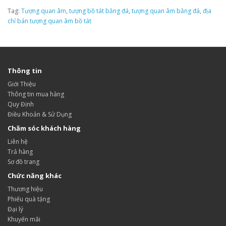
Tag:
Tượng quan âm
,
tượng bồ tát bằng đá
,
tượng quan âm bằng đá
,
địa
chỉ bán tượng quan âm bồ tát
Thông tin
Giới Thiệu
Thông tin mua hàng
Quy Định
Điều Khoản & Sử Dụng
Chăm sóc khách hàng
Liên hệ
Trả hàng
Sơ đồ trang
Chức năng khác
Thương hiệu
Phiếu quà tặng
Đại lý
Khuyến mãi