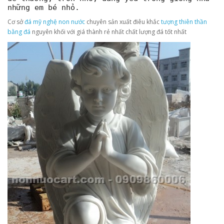
những em bé nhỏ.
Cơ sở
đá mỹ nghệ non nước
chuyên sản xuất điêu khắc
tượng thiên thần
bằng đá
nguyên khối với giá thành rẻ nhất chất lượng đá tốt nhất