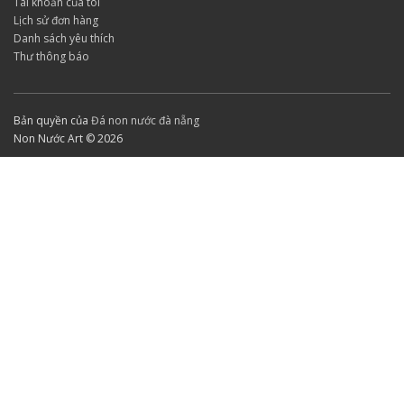
Tài khoản của tôi
Lịch sử đơn hàng
Danh sách yêu thích
Thư thông báo
Bản quyền của
Đá non nước đà nẵng
Non Nước Art © 2026