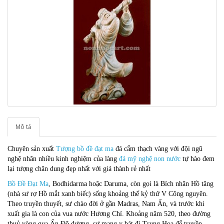
Mô tả
Chuyên sản xuất
Tượng bồ đề đạt ma
đá cẩm thạch vàng với đội ngũ
nghệ nhân nhiều kinh nghiệm của làng
đá mỹ nghệ non nước
tự hào đem
lại tượng chân
dung đẹp nhất với giá thành rẻ nhất
Bồ Ðề Ðạt Ma
, Bodhidarma hoặc Daruma, còn gọi là Bích nhãn Hồ tăng
(nhà sư rợ Hồ mắt xanh biếc) sống khoảng thế kỷ thứ V Công nguyên.
Theo truyền thuyết, sư chào đời ở gần Madras, Nam Ấn, và trước khi
xuất gia là con của vua nước Hương Chí. Khoảng năm 520, theo đường
thuỷ vòng qua Ấn Ðộ dương, sư mang y bát đi Trung Hoa để truyền