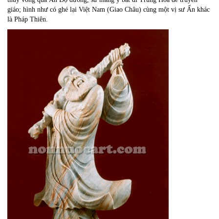
giáo; hình như có ghé lại Việt Nam (Giao Châu) cùng một vị sư Ấn khác
là Pháp Thiên.