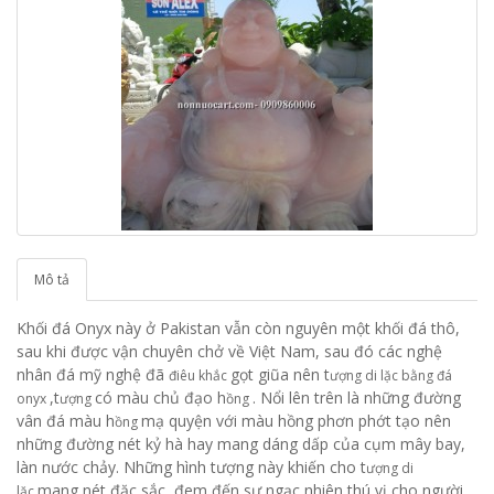
Mô tả
Khối đá Onyx này ở Pakistan vẫn còn nguyên một khối đá thô,
sau khi được vận chuyên chở về Việt Nam, sau đó các nghệ
nhân đá mỹ nghệ đã
gọt giũa nên t
điêu khắc
ượng di lặc bằng đá
,t
có màu chủ đạo h
. Nổi lên trên là những đường
onyx
ượng
ồng
vân đá màu h
mạ quyện với màu hồng phơn phớt tạo nên
ồng
những đường nét kỷ hà hay mang dáng dấp của cụm mây bay,
làn nước chảy. Những hình tượng này khiến cho t
ượng di
mang nét đặc sắc, đem đến sự ngạc nhiên thú vị cho người
lặc