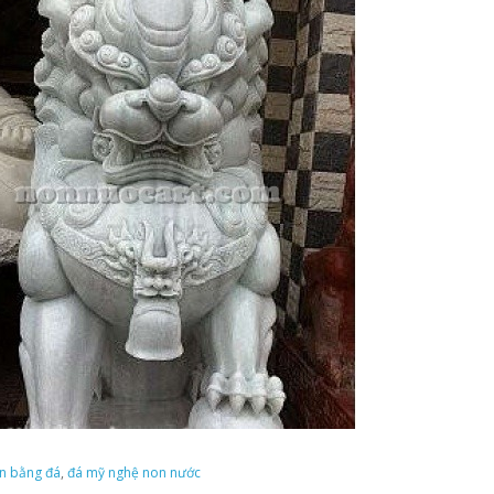
ân bằng đá
,
đá mỹ nghệ non nước