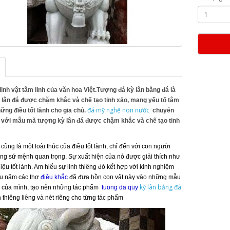
 linh vật tâm linh của văn hoa Việt.Tượng đá kỳ lân bằng đá là
 lân đá được chặm khắc và chế tạo tinh xảo, mang yếu tố tâm
đá mỹ nghệ non nước
hững điều tốt lành cho gia chủ.
chuyên
 với mẫu mã tượng kỳ lân đá được chặm khắc và chế tạo tinh
cũng là một loài thúc của điều tốt lành, chỉ đến với con người
ng sứ mệnh quan trọng. Sự xuất hiện của nó được giải thích như
iệu tốt lành. Am hiểu sự linh thiêng đó kết hợp với kinh nghiệm
âu năm các thợ
điêu khắc
đã đưa hồn con vật này vào những mẫu
kỳ lân bằng đá
c của mình, tạo nên những tác phẩm
tuong da quy
thiêng liêng và nét riêng cho từng tác phẩm