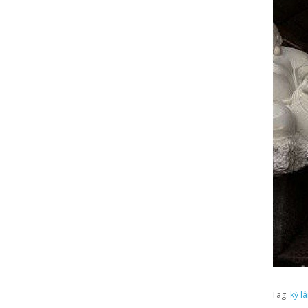
Tag:
kỳ l