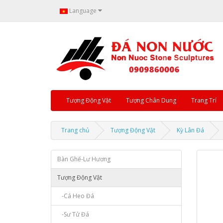
Language
Tượng Động Vật
Tượng Chân Dung
Trang Trí
Trang chủ
Tượng Động Vật
Kỳ Lân Đá
Bàn Ghế-Lư Hương
Tượng Động Vật
-Cá Heo Đá
-Sư Tử Đá