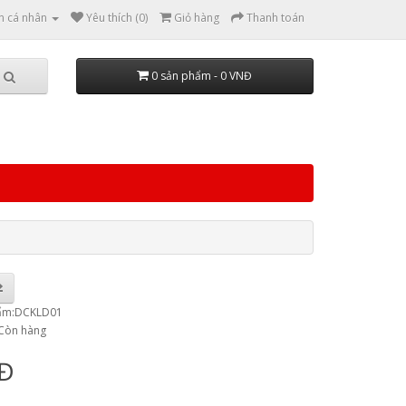
n cá nhân
Yêu thích (0)
Giỏ hàng
Thanh toán
0 sản phẩm - 0 VNĐ
ẩm:DCKLD01
:Còn hàng
NĐ