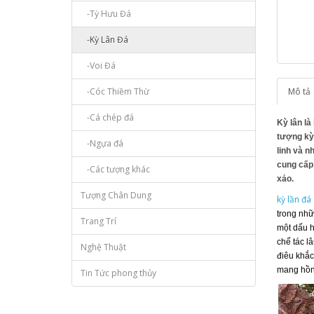
-Tỳ Hưu Đá
-Kỳ Lân Đá
-Voi Đá
-Cóc Thiềm Thừ
Mô tả
-Cá chép đá
Kỳ lân là
tượng kỳ
-Ngựa đá
linh và n
cung cấp
-Các tượng khác
xảo.
Tượng Chân Dung
kỳ lần đá
trong nhữ
Trang Trí
một dấu h
chế tác l
Nghệ Thuật
điêu khắ
mang hồn 
Tin Tức phong thủy