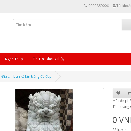
0909860006
Tài khoả
Nghệ Thuật
Tin Tức phong thủy
Địa chỉ bán kỳ lân bằng đá đẹp
Mã sản ph
Tình trạng
0 V
Số lượng