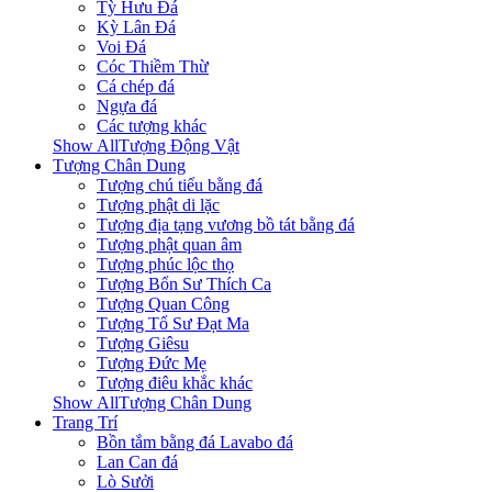
Tỳ Hưu Đá
Kỳ Lân Đá
Voi Đá
Cóc Thiềm Thừ
Cá chép đá
Ngựa đá
Các tượng khác
Show AllTượng Động Vật
Tượng Chân Dung
Tượng chú tiểu bằng đá
Tượng phật di lặc
Tượng địa tạng vương bồ tát bằng đá
Tượng phật quan âm
Tượng phúc lộc thọ
Tượng Bổn Sư Thích Ca
Tượng Quan Công
Tượng Tổ Sư Đạt Ma
Tượng Giêsu
Tượng Đức Mẹ
Tượng điêu khắc khác
Show AllTượng Chân Dung
Trang Trí
Bồn tắm bằng đá Lavabo đá
Lan Can đá
Lò Sưởi