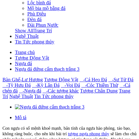
Lộc bình đá
Mộ bia mộ bằng đá
Phù Điêu
Đèn đá
Đài Phun Nước
Show AllTrang Trí
Nghệ Thuật
Tin Tức phong thủy
Trang chủ
Tượng Động Vật
Ngựa đá
Ngựa đá đứng cẩm thạch trắng 3
Bàn Ghế-Lư Hương
Tượng Động Vật
-Cá Heo Đá
-Sư Tử Đá
-Tỳ Hưu Đá
-Kỳ Lân Đá
-Voi Đá
-Cóc Thiềm Thừ
-Cá
chép đá
-Ngựa đá
-Các tượng khác
Tượng Chân Dung
Trang
Trí
Nghệ Thuật
Tin Tức phong thủy
Mô tả
Con ngựa có số mệnh khoẻ mạnh, bản tính của ngựa hào phóng, táo bạo,
không ràng buộc, cho nên khi bài trí
tượng ngựa phong thủy
sẽ làm cho chủ