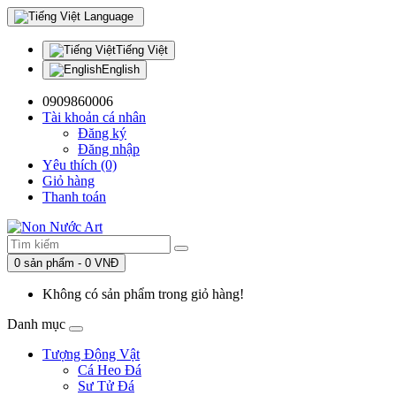
Language
Tiếng Việt
English
0909860006
Tài khoản cá nhân
Đăng ký
Đăng nhập
Yêu thích (0)
Giỏ hàng
Thanh toán
0 sản phẩm - 0 VNĐ
Không có sản phẩm trong giỏ hàng!
Danh mục
Tượng Động Vật
Cá Heo Đá
Sư Tử Đá