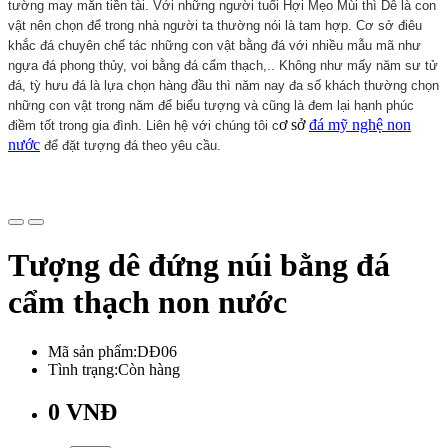
tường may mắn tiền tài. Với những người tuổi Hợi Mẹo Mùi thì Dê là con
vật nên chọn để trong nhà người ta thường nói là tam hợp. Cơ sở điêu
khắc đá chuyên chế tác những con vật bằng đá với nhiều mẫu mã như
ngựa đá phong thủy, voi bằng đá cẩm thạch,.. Không như mấy năm sư tử
đá, tỳ hưu đá là lựa chọn hàng đầu thì năm nay đa số khách thường chọn
những con vật trong năm để biểu tượng và cũng là đem lại hạnh phúc
ơ sở
đá mỹ nghệ non
điềm tốt trong gia đình. Liên hệ với chúng tôi c
nước
để đặt tượng đá theo yêu cầu.
Tượng dê đứng núi bằng đá
cẩm thạch non nước
Mã sản phẩm:DĐ06
Tình trạng:Còn hàng
0 VNĐ