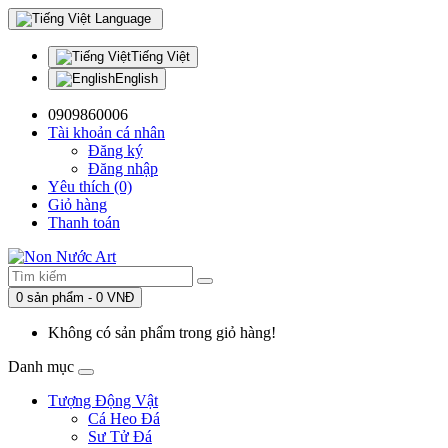
Language
Tiếng Việt
English
0909860006
Tài khoản cá nhân
Đăng ký
Đăng nhập
Yêu thích (0)
Giỏ hàng
Thanh toán
0 sản phẩm - 0 VNĐ
Không có sản phẩm trong giỏ hàng!
Danh mục
Tượng Động Vật
Cá Heo Đá
Sư Tử Đá