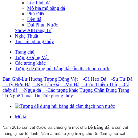
Lộc bình đá
Mộ bia mộ bằng đá
Phù Điêu
Đèn đá
Đài Phun Nước
Show AllTrang Trí
Nghệ Thuật
Tin Tức phong thủy
Trang chủ
Tượng Động Vật
Các tượng khác
Tượng dê đứng núi bằng đá cẩm thạch non nước
Bàn Ghế-Lư Hương
Tượng Động Vật
-Cá Heo Đá
-Sư Tử Đá
-Tỳ Hưu Đá
-Kỳ Lân Đá
-Voi Đá
-Cóc Thiềm Thừ
-Cá
chép đá
-Ngựa đá
-Các tượng khác
Tượng Chân Dung
Trang
Trí
Nghệ Thuật
Tin Tức phong thủy
Mô tả
Năm 2015 con vật được ưa chuộng là một chú
Dê bằng đá
là con vật
mang lại sự tốt lành. Năm ất mùi tượng trưng cho Dê đem lại sự cát