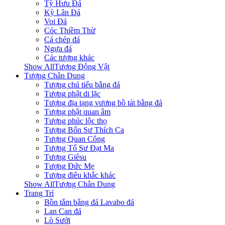
Tỳ Hưu Đá
Kỳ Lân Đá
Voi Đá
Cóc Thiềm Thừ
Cá chép đá
Ngựa đá
Các tượng khác
Show AllTượng Động Vật
Tượng Chân Dung
Tượng chú tiểu bằng đá
Tượng phật di lặc
Tượng địa tạng vương bồ tát bằng đá
Tượng phật quan âm
Tượng phúc lộc thọ
Tượng Bổn Sư Thích Ca
Tượng Quan Công
Tượng Tổ Sư Đạt Ma
Tượng Giêsu
Tượng Đức Mẹ
Tượng điêu khắc khác
Show AllTượng Chân Dung
Trang Trí
Bồn tắm bằng đá Lavabo đá
Lan Can đá
Lò Sưởi