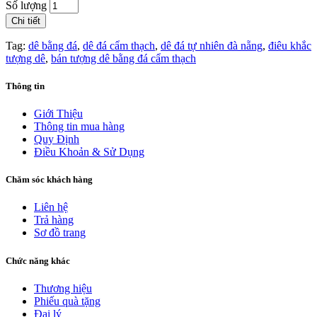
Số lượng
Chi tiết
Tag:
dê bằng đá
,
dê đá cẩm thạch
,
dê đá tự nhiên đà nẵng
,
điêu khắc
tượng dê
,
bán tượng dê bằng đá cẩm thạch
Thông tin
Giới Thiệu
Thông tin mua hàng
Quy Định
Điều Khoản & Sử Dụng
Chăm sóc khách hàng
Liên hệ
Trả hàng
Sơ đồ trang
Chức năng khác
Thương hiệu
Phiếu quà tặng
Đại lý