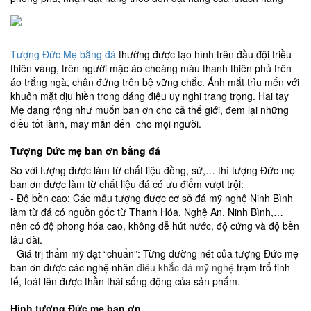
Tượng Đức Mẹ bằng đá
thường được tạo hình trên đầu đội triều
thiên vàng, trên người mặc áo choàng màu thanh thiên phủ trên
áo trắng ngà, chân đứng trên bệ vững chắc. Ánh mắt trìu mến với
khuôn mặt dịu hiền trong dáng điệu uy nghi trang trọng. Hai tay
Mẹ dang rộng như muốn ban ơn cho cả thế giới, đem lại những
điều tốt lành, may mắn đến cho mọi người.
Tượng Đức mẹ ban ơn bằng đá
So với tượng được làm từ chất liệu đồng, sứ,… thì tượng Đức mẹ
ban ơn được làm từ chất liệu đá có ưu điểm vượt trội:
- Độ bền cao: Các mẫu tượng được cơ sở đá mỹ nghệ Ninh Bình
làm từ đá có nguồn gốc từ Thanh Hóa, Nghệ An, Ninh Bình,…
nên có độ phong hóa cao, không dễ hút nước, độ cứng và độ bền
lâu dài.
- Giá trị thẩm mỹ đạt “chuẩn”: Từng đường nét của tượng Đức mẹ
ban ơn được các nghệ nhân
điêu khắc đá mỹ nghệ
trạm trổ tinh
tế, toát lên được thần thái sống động của sản phẩm.
Hình tượng Đức mẹ ban ơn