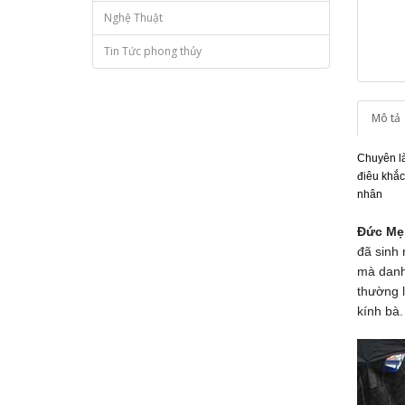
Nghệ Thuật
Tin Tức phong thủy
Mô tả
Chuyên là
điêu khắc
nhân
Đức Mẹ
đã sinh
mà danh
thường 
kính bà.