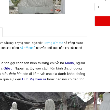
m các loại tượng chúa, đặc biệt
Tượng đức mẹ
đá trắng được
 tinh xao bằng
đá mỹ nghệ
nguyên khối qua bàn tay các nghệ
là tên gọi cách tôn kính thường chỉ về bà
Ma
ria
, người
 ra
Giê
su
. Ngoài ra, tùy vào cách tôn kính địa phương
 hiệu
Đức Mẹ
còn đi kèm với các địa danh khác, thông
là qua sự kiện
Đức M
ẹ hiện ra
hoặc các nơi có đền tôn