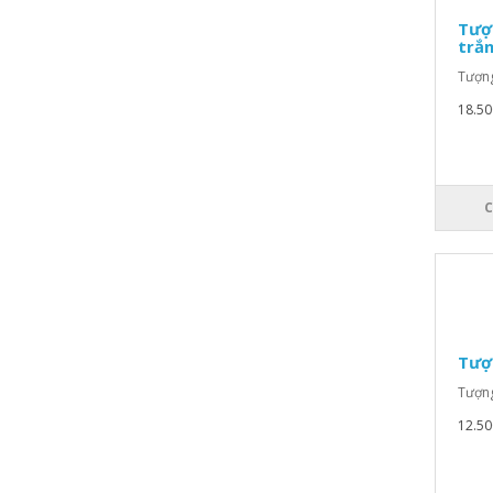
Tượ
trắ
Tượng
18.50
C
Tượ
Tượng
12.50