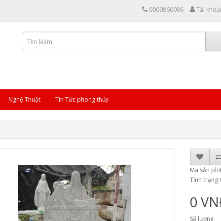
0909860006
Tài khoả
Nghệ Thuật
Tin Tức phong thủy
Mã sản p
Tình trạng
0 V
Số lượng