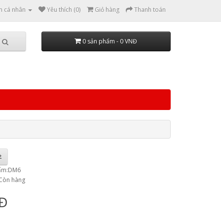
n cá nhân
Yêu thích (0)
Giỏ hàng
Thanh toán
0 sản phẩm - 0 VNĐ
hẩm:DM6
:Còn hàng
NĐ