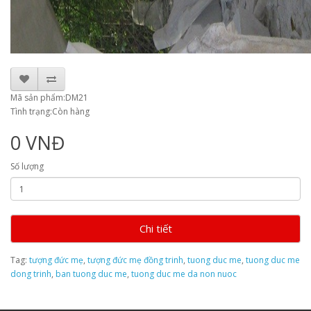
Mã sản phẩm:DM21
Tình trạng:Còn hàng
0 VNĐ
Số lượng
Chi tiết
Tag:
tượng đức mẹ
,
tượng đức mẹ đồng trinh
,
tuong duc me
,
tuong duc me
dong trinh
,
ban tuong duc me
,
tuong duc me da non nuoc