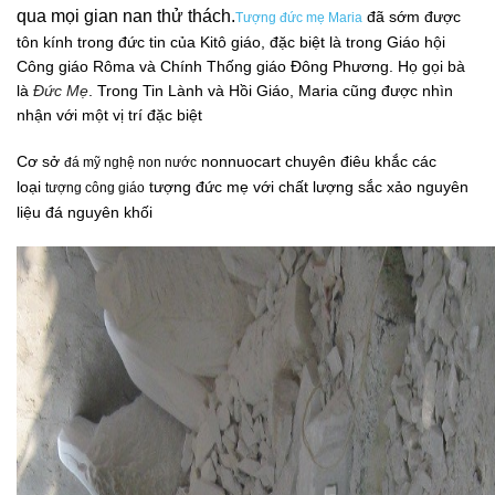
qua mọi gian nan thử thách.
đã sớm được
Tượng đức mẹ Maria
tôn kính trong đức tin của
Kitô
giáo
, đặc biệt là trong
Giáo
hội
Công giáo Rôma
và
Chính Thố
ng giáo Đông Phương
. Họ gọi bà
là
Đức Mẹ
. Trong
Tin L
ành
và
Hồi Gi
áo
, Maria cũng được nhìn
nhận với một vị trí đặc biệt
Cơ sở
nonnuocart chuyên điêu khắc các
đá mỹ nghệ non nước
loại
tượng đức mẹ với chất lượng sắc xảo nguyên
tượng công giáo
liệu đá nguyên khối