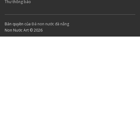
Thư thông báo
Bản quyền của
Đá non nước đà nẵng
Non Nước Art © 2026