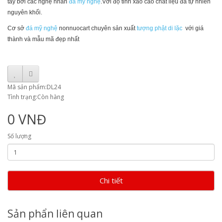
tay bởi các nghệ nhân
đá m
ỹ nghệ
.Với độ tinh xảo cao chất liệu đá tự nhiên
nguyên khối.
Cơ sở
đá mỹ nghệ
nonnuocart chuyên sản xuất
tượng phật di lặc
với giá
thành và mẫu mã đẹp nhất
Mã sản phẩm:DL24
Tình trạng:Còn hàng
0 VNĐ
Số lượng
Chi tiết
Sản phẩn liên quan