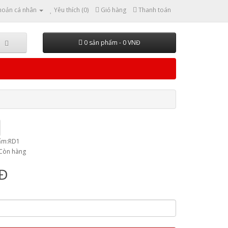
hoản cá nhân
Yêu thích (0)
Giỏ hàng
Thanh toán
0 sản phẩm - 0 VNĐ
ẩm:RD1
:Còn hàng
NĐ