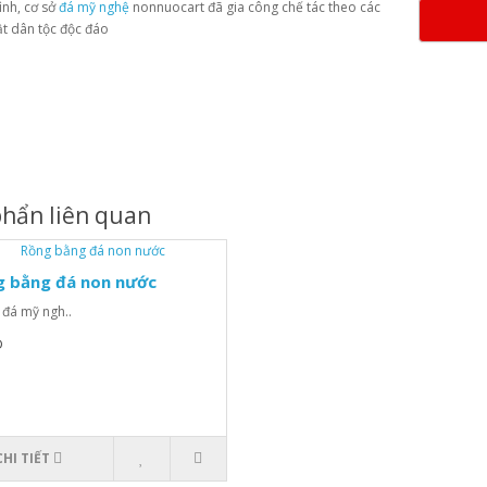
ình, cơ sở
đá mỹ nghệ
nonnuocart đã gia công chế tác theo các
t dân tộc độc đáo
hẩn liên quan
g bằng đá non nước
 đá mỹ ngh..
Đ
CHI TIẾT