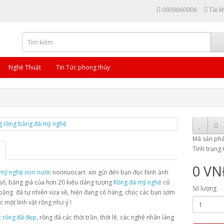
0909860006
Tài k
Nghệ Thuật
Tin Tức phong thủy
Mã sản ph
Tình trạng
0 V
mỹ nghệ non nước
nonnuocart xin gửi đến bạn đọc hình ảnh
số, bảng giá của hơn 20 kiểu dáng tượng
Rồng đá mỹ nghệ
có
Số lượng
 bằng đá tự nhiên vừa về, hiện đang có hàng, chúc các bạn sớm
c một linh vật rồng như ý !
c rồng đá đẹp
, rồng đá các thời trần, thời lê, các nghệ nhân làng