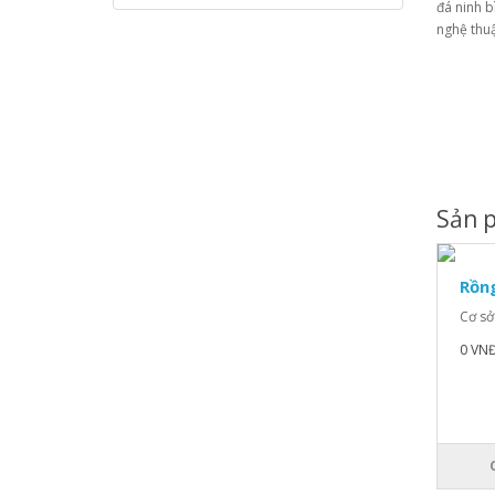
đá ninh b
nghệ thuậ
Sản p
Rồn
Cơ sở
0 VN