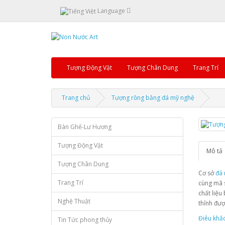
Language
Tượng Động Vật
Tượng Chân Dung
Trang Trí
Trang chủ
Tượng rồng bằng đá mỹ nghệ
Bàn Ghế-Lư Hương
Tượng Động Vật
Mô tả
Tượng Chân Dung
Cơ sở
đá 
Trang Trí
cùng mã 
chất liệu
Nghệ Thuật
thỉnh đượ
Điêu khắ
Tin Tức phong thủy