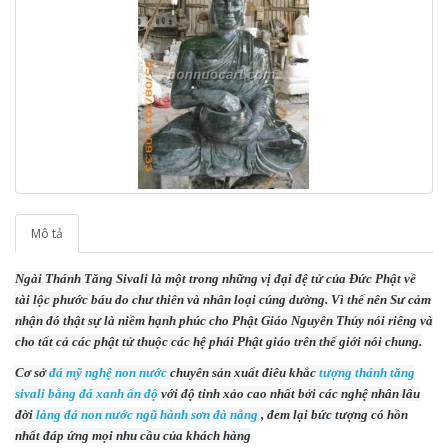
Mô tả
Ngài Thánh Tăng Sivali là một trong những vị đại đệ tử của Đức Phật về
tài lộc phước báu do chư thiên và nhân loại cúng dường. Vì thế nên Sư cảm
nhận đó thật sự là niềm hạnh phúc cho Phật Giáo Nguyên Thủy nói riêng và
cho tất cả các phật
tử thuộc các hệ phái Phật giáo trên thế giới nói chung.
Cơ sở
đá mỹ nghệ non nước
chuyên sản xuất điêu khắc
tượng thánh tăng
sivali bằng đá xanh ấn độ
với độ tinh xảo cao nhất bởi các nghệ nhân lâu
đời
làng đá non nước ngũ hành sơn đà nẵng
, đem lại bức tượng có hồn
nhất đáp ứng mọi nhu cầu của khách hàng