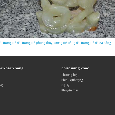
á
,
tượng dê đá
,
tượng dê phong thủy
,
tượng dê bằng đá
,
tượng dê đá đà nẵng
,
t
c khách hàng
Chức năng khác
Thương hiệu
Phiếu quà tặng
ng
Đại lý
Khuyến mãi