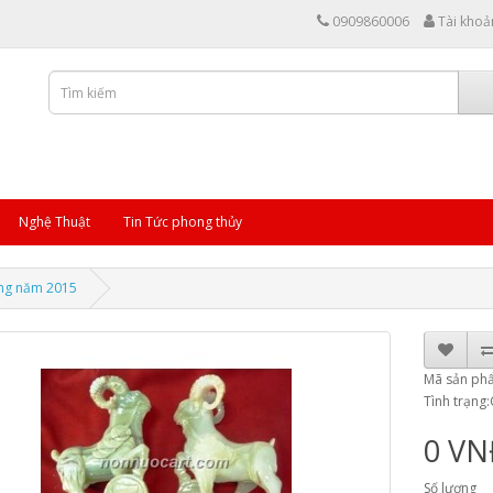
0909860006
Tài khoả
Nghệ Thuật
Tin Tức phong thủy
ong năm 2015
Mã sản ph
Tình trạng
0 V
Số lượng