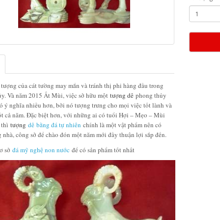
 tượng của cát tường may mắn và tránh thị phi hàng đầu trong
y. Và năm 2015 Ất Mùi, việc sở hữu một
tượng dê
phong thủy
có ý nghĩa nhiều hơn, bởi nó tượng trưng cho mọi việc tốt lành và
t cả năm. Đặc biệt hơn, với những ai có tuổi Hợi – Mẹo – Mùi
 thì
tượng
dê
bằng đá tự nhiên
chính là một vật phẩm nên có
g nhà, công sở để chào đón một năm mới đầy thuận lợi sắp đến.
cơ sở
đá mỹ nghệ non nước
để có sản phẩm tốt nhất