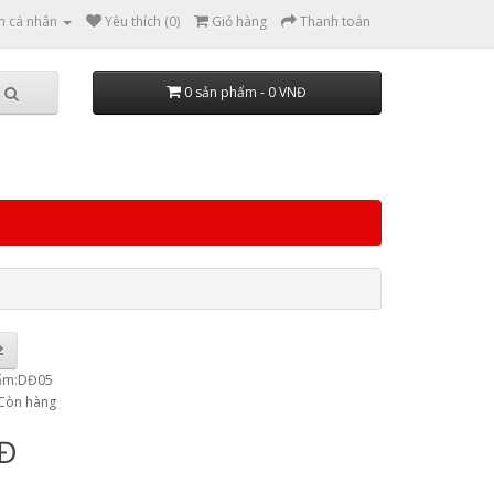
n cá nhân
Yêu thích (0)
Giỏ hàng
Thanh toán
0 sản phẩm - 0 VNĐ
ẩm:DĐ05
:Còn hàng
NĐ