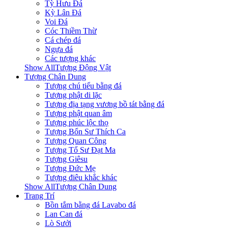
Tỳ Hưu Đá
Kỳ Lân Đá
Voi Đá
Cóc Thiềm Thừ
Cá chép đá
Ngựa đá
Các tượng khác
Show AllTượng Động Vật
Tượng Chân Dung
Tượng chú tiểu bằng đá
Tượng phật di lặc
Tượng địa tạng vương bồ tát bằng đá
Tượng phật quan âm
Tượng phúc lộc thọ
Tượng Bổn Sư Thích Ca
Tượng Quan Công
Tượng Tổ Sư Đạt Ma
Tượng Giêsu
Tượng Đức Mẹ
Tượng điêu khắc khác
Show AllTượng Chân Dung
Trang Trí
Bồn tắm bằng đá Lavabo đá
Lan Can đá
Lò Sưởi