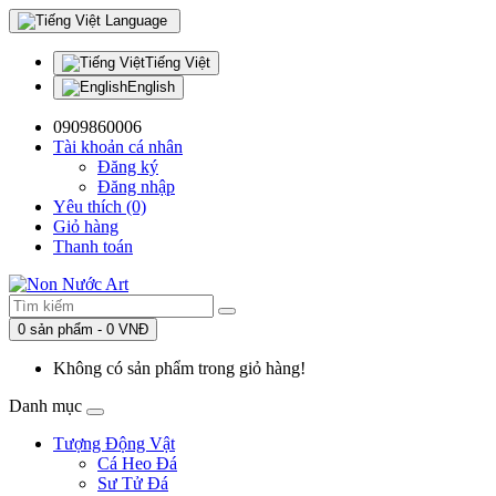
Language
Tiếng Việt
English
0909860006
Tài khoản cá nhân
Đăng ký
Đăng nhập
Yêu thích (0)
Giỏ hàng
Thanh toán
0 sản phẩm - 0 VNĐ
Không có sản phẩm trong giỏ hàng!
Danh mục
Tượng Động Vật
Cá Heo Đá
Sư Tử Đá