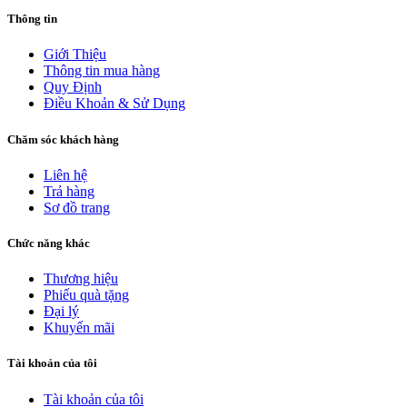
Thông tin
Giới Thiệu
Thông tin mua hàng
Quy Định
Điều Khoản & Sử Dụng
Chăm sóc khách hàng
Liên hệ
Trả hàng
Sơ đồ trang
Chức năng khác
Thương hiệu
Phiếu quà tặng
Đại lý
Khuyến mãi
Tài khoản của tôi
Tài khoản của tôi