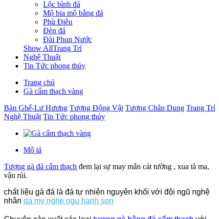
Lộc bình đá
Mộ bia mộ bằng đá
Phù Điêu
Đèn đá
Đài Phun Nước
Show AllTrang Trí
Nghệ Thuật
Tin Tức phong thủy
Trang chủ
Gà cẩm thạch vàng
Bàn Ghế-Lư Hương
Tượng Động Vật
Tượng Chân Dung
Trang Trí
Nghệ Thuật
Tin Tức phong thủy
Mô tả
Tượng gà đá cẩm thạch
đem lại sự may mắn cát tường , xua tà ma,
vận rủi.
chất liệu gà đá là đá tự nhiên nguyên khối với đội ngũ nghệ
nhân
da my nghe ngu hanh son