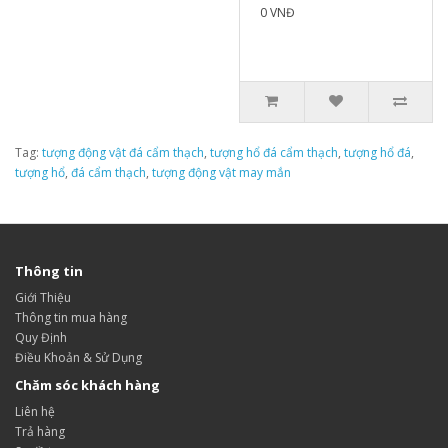
0 VNĐ
Tag:
tượng động vật đá cẩm thạch
,
tượng hổ đá cẩm thạch
,
tượng hổ đá
,
tượng hổ
,
đá cẩm thạch
,
tượng động vật may mắn
Thông tin
Giới Thiệu
Thông tin mua hàng
Quy Định
Điều Khoản & Sử Dụng
Chăm sóc khách hàng
Liên hệ
Trả hàng