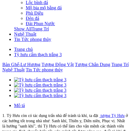
Lộc bình đá
Mộ bia mộ bằng đá
Phù Điêu
Đèn đá
Đài Phun Nước
Show AllTrang Trí
Nghệ Thuật
Tin Tức phong thủy
Trang chủ
Tỳ hưu cẩm thạch trắng 3
Bàn Ghế-Lư Hương
Tượng Động Vật
Tượng Chân Dung
Trang Trí
Nghệ Thuật
Tin Tức phong thủy
Mô tả
1. Tỳ Hưu còn có tác dụng trấn nhà để tránh tà khí, ta đặt
tượng Tỳ Hưu
ở
các hướng tốt trong nhà như: Sanh khí, Thiên y, Diên niên, Phục vị. Nhất
là hướng “sanh khí”, thì Tỳ Hưu có thể làm cho vận mệnh các thành viên