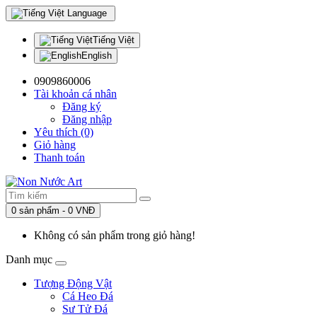
Language
Tiếng Việt
English
0909860006
Tài khoản cá nhân
Đăng ký
Đăng nhập
Yêu thích (0)
Giỏ hàng
Thanh toán
0 sản phẩm - 0 VNĐ
Không có sản phẩm trong giỏ hàng!
Danh mục
Tượng Động Vật
Cá Heo Đá
Sư Tử Đá