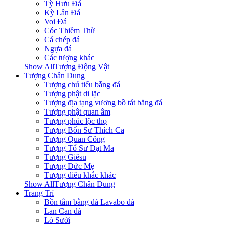
Tỳ Hưu Đá
Kỳ Lân Đá
Voi Đá
Cóc Thiềm Thừ
Cá chép đá
Ngựa đá
Các tượng khác
Show AllTượng Động Vật
Tượng Chân Dung
Tượng chú tiểu bằng đá
Tượng phật di lặc
Tượng địa tạng vương bồ tát bằng đá
Tượng phật quan âm
Tượng phúc lộc thọ
Tượng Bổn Sư Thích Ca
Tượng Quan Công
Tượng Tổ Sư Đạt Ma
Tượng Giêsu
Tượng Đức Mẹ
Tượng điêu khắc khác
Show AllTượng Chân Dung
Trang Trí
Bồn tắm bằng đá Lavabo đá
Lan Can đá
Lò Sưởi