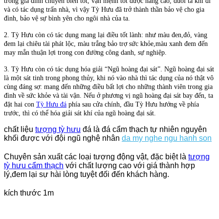
trong gia đình chuyển biến tốt, vận mệnh tốt được nâng cao, đuổi tà khí đi
và có tác dụng trấn nhà, vì vậy Tỳ Hưu đã trở thành thần bảo vệ cho gia
đình, bảo vệ sự bình yên cho ngôi nhà của ta.
2. Tỳ Hưu còn có tác dụng mang lại điều tốt lành: như màu đen,đỏ, vàng
đem lại chiêu tài phát lộc, màu trắng bảo trợ sức khỏe,màu xanh đem đến
may mắn thuận lợi trong con đường công danh, sự nghiệp.
3. Tỳ Hưu còn có tác dụng hóa giải “Ngũ hoàng đại sát”. Ngũ hoàng đại sát
là một sát tinh trong phong thủy, khi nó vào nhà thì tác dụng của nó thật vô
cùng đáng sợ: mang đến những điều bất lợi cho những thành viên trong gia
đình về sức khỏe và tài vận. Nếu ở phương vị ngũ hoàng đại sát bay đến, ta
đặt hai con
Tỳ Hưu đá
phía sau cửa chính, đầu Tỳ Hưu hướng về phía
trước, thì có thể hóa giải sát khí của ngũ hoàng đại sát.
chất liệu
tượng tỳ hưu
đá là đá cẩm thạch tự nhiên nguyên
khối được với đội ngũ nghệ nhân
da my nghe ngu hanh son
Chuyên sản xuất các loại tượng động vật, đặc biệt là
tượng
tỳ hưu cẩm thạch
với chất lượng cao với giá thành hợp
lý,đem lại sự hài lòng tuyệt đối đến khách hàng.
kích thước 1m