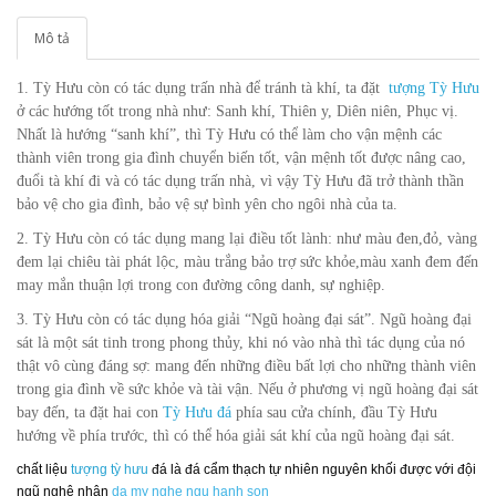
Mô tả
1. Tỳ Hưu còn có tác dụng trấn nhà để tránh tà khí, ta đặt
tượng Tỳ Hưu
ở các hướng tốt trong nhà như: Sanh khí, Thiên y, Diên niên, Phục vị.
Nhất là hướng “sanh khí”, thì Tỳ Hưu có thể làm cho vận mệnh các
thành viên trong gia đình chuyển biến tốt, vận mệnh tốt được nâng cao,
đuổi tà khí đi và có tác dụng trấn nhà, vì vậy Tỳ Hưu đã trở thành thần
bảo vệ cho gia đình, bảo vệ sự bình yên cho ngôi nhà của ta.
2. Tỳ Hưu còn có tác dụng mang lại điều tốt lành: như màu đen,đỏ, vàng
đem lại chiêu tài phát lộc, màu trắng bảo trợ sức khỏe,màu xanh đem đến
may mắn thuận lợi trong con đường công danh, sự nghiệp.
3. Tỳ Hưu còn có tác dụng hóa giải “Ngũ hoàng đại sát”. Ngũ hoàng đại
sát là một sát tinh trong phong thủy, khi nó vào nhà thì tác dụng của nó
thật vô cùng đáng sợ: mang đến những điều bất lợi cho những thành viên
trong gia đình về sức khỏe và tài vận. Nếu ở phương vị ngũ hoàng đại sát
bay đến, ta đặt hai con
Tỳ Hưu đá
phía sau cửa chính, đầu Tỳ Hưu
hướng về phía trước, thì có thể hóa giải sát khí của ngũ hoàng đại sát.
chất liệu
tượng tỳ hưu
đá là đá cẩm thạch tự nhiên nguyên khối được với đội
ngũ nghệ nhân
da my nghe ngu hanh son